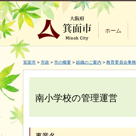
ホーム
箕面市
>
市政
>
市の概要
>
組織のご案内
>
教育委員会事務
南小学校の管理運営
事業名