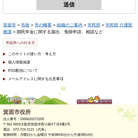
箕面市
>
市政
>
市の概要
>
組織のご案内
>
市民部
>
市民部 介護医
療課
> 国民年金に関する届出、免除申請、相談など
市役所への行き方
このサイトの使い方・考え方
個人情報保護
RSS配信について
メールアドレスに関する注意事項
箕面市役所
法人番号：1000020272205
〒562-0003大阪府箕面市西小路4丁目6番1号
電話：072-723-2121（代表）
業務時間：月曜日から金曜日 午前8時45分から午後5時15分