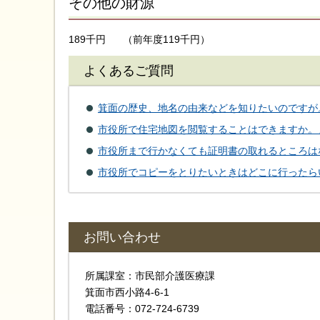
その他の財源
189千円
（前年度119千円）
よくあるご質問
箕面の歴史、地名の由来などを知りたいのですが
市役所で住宅地図を閲覧することはできますか。
市役所まで行かなくても証明書の取れるところは
市役所でコピーをとりたいときはどこに行ったら
お問い合わせ
所属課室：市民部介護医療課
箕面市西小路4‐6‐1
電話番号：072-724-6739