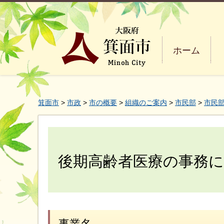
ホーム
箕面市
>
市政
>
市の概要
>
組織のご案内
>
市民部
>
市民部
後期高齢者医療の事務
事業名