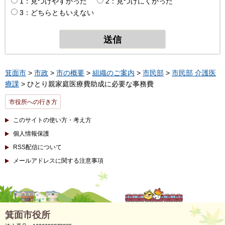
1：見つけやすかった
2：見つけにくかった
3：どちらともいえない
箕面市
>
市政
>
市の概要
>
組織のご案内
>
市民部
>
市民部 介護医
療課
> ひとり親家庭医療費助成に必要な事務費
市役所への行き方
このサイトの使い方・考え方
個人情報保護
RSS配信について
メールアドレスに関する注意事項
箕面市役所