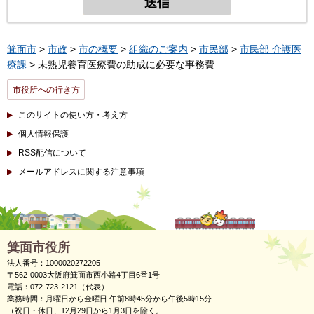
箕面市
>
市政
>
市の概要
>
組織のご案内
>
市民部
>
市民部 介護医
療課
> 未熟児養育医療費の助成に必要な事務費
市役所への行き方
このサイトの使い方・考え方
個人情報保護
RSS配信について
メールアドレスに関する注意事項
箕面市役所
法人番号：1000020272205
〒562-0003大阪府箕面市西小路4丁目6番1号
電話：072-723-2121（代表）
業務時間：月曜日から金曜日 午前8時45分から午後5時15分
（祝日・休日、12月29日から1月3日を除く。