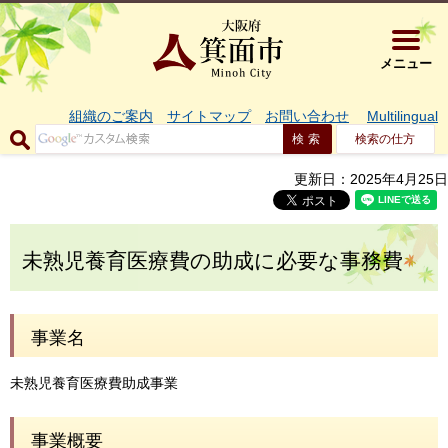
大阪府箕面市 
メニュー
組織のご案内
サイトマップ
お問い合わせ
Multilingual
検索の仕方
更新日：2025年4月25日
未熟児養育医療費の助成に必要な事務費
事業名
未熟児養育医療費助成事業
事業概要