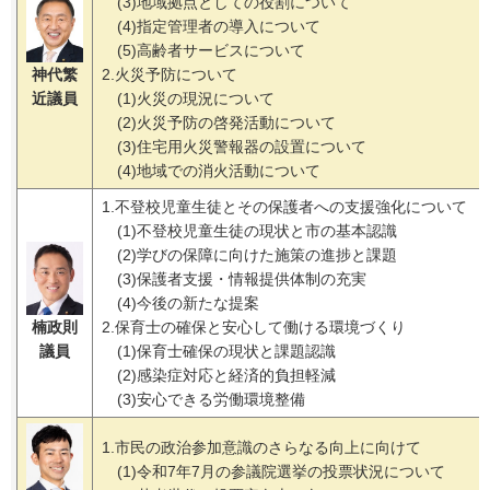
(3)地域拠点としての役割について
(4)指定管理者の導入について
(5)高齢者サービスについて
神代繁
2.火災予防について
近議員
(1)火災の現況について
(2)火災予防の啓発活動について
(3)住宅用火災警報器の設置について
(4)地域での消火活動について
1.不登校児童生徒とその保護者への支援強化について
(1)不登校児童生徒の現状と市の基本認識
(2)学びの保障に向けた施策の進捗と課題
(3)保護者支援・情報提供体制の充実
(4)今後の新たな提案
楠政則
2.保育士の確保と安心して働ける環境づくり
議員
(1)保育士確保の現状と課題認識
(2)感染症対応と経済的負担軽減
(3)安心できる労働環境整備
1.市民の政治参加意識のさらなる向上に向けて
(1)令和7年7月の参議院選挙の投票状況について