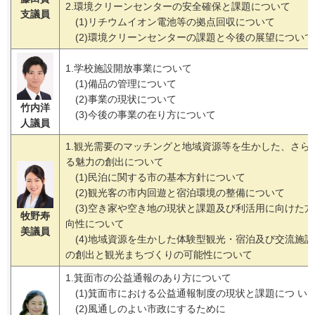
2.環境クリーンセンターの安全確保と課題について
支議員
(1)リチウムイオン電池等の拠点回収について
(2)環境クリーンセンターの課題と今後の展望について
1.学校施設開放事業について
(1)備品の管理について
(2)事業の現状について
竹内洋
(3)今後の事業の在り方について
人議員
1.観光需要のマッチングと地域資源等を生かした、さら
る魅力の創出について
(1)民泊に関する市の基本方針について
(2)観光客の市内回遊と宿泊環境の整備について
(3)空き家や空き地の現状と課題及び利活用に向けた方
牧野寿
向性について
美議員
(4)地域資源を生かした体験型観光・宿泊及び交流施設
の創出と観光まちづくりの可能性について
1.箕面市の公益通報のあり方について
(1)箕面市における公益通報制度の現状と課題につ い
(2)風通しのよい市政にするために