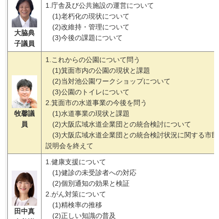
1.庁舎及び公共施設の運営について
(1)老朽化の現状について
(2)改維持・管理について
大脇典
(3)今後の課題について
子議員
1.これからの公園について問う
(1)箕面市内の公園の現状と課題
(2)当対池公園ワークショップについて
(3)公園のトイレについて
2.箕面市の水道事業の今後を問う
牧馨議
(1)水道事業の現状と課題
員
(2)大阪広域水道企業団との統合検討について
(3)大阪広域水道企業団との統合検討状況に関する市民
説明会を終えて
1.健康支援について
(1)健診の未受診者への対応
(2)個別通知の効果と検証
2.がん対策について
(1)精検率の推移
田中真
(2)正しい知識の普及