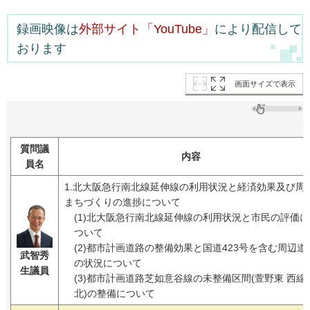
録画映像は
外部サイト「YouTube」
により配信して
おります
画面サイズで表示
質問議
内容
員名
1.北大阪急行南北線延伸線の利用状況と経済効果及び周
まちづくりの進捗について
(1)北大阪急行南北線延伸線の利用状況と市民の評価に
ついて
(2)都市計画道路の整備効果と国道423号を含む周辺道
武智秀
の状況について
生議員
(3)都市計画道路芝如意谷線の未整備区間(萱野東 西線
北)の整備について