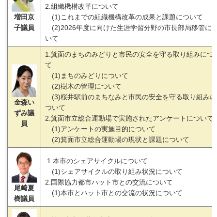
2.組織機構改革について
増田京
(1)これまでの組織機構改革の成果と課題について
子議員
(2)2026年度に向けた生涯学習分野の市長部局移管に
いて
1.箕面のまちのみどりと市民の安全を守る取り組みにつ
て
(1)まちのみどりについて
(2)樹木の管理について
(3)桜井駅前のまちなみと市民の安全を守る取り組みに
金森い
ついて
ずみ議
2.箕面市立総合運動場で実施されたアンケートについて
員
(1)アンケートの実施目的について
(2)箕面市立総合運動場の現状と課題について
1.本市のシェアサイクルについて
(1)シェアサイクルの取り組み状況について
2.国際協力都市ハット市との交流について
尾﨑夏
(1)本市とハット市との交流の状況について
樹議員