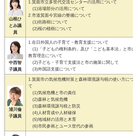
1.箕面市立多世代交流センターの活用について
(1)浴場部分の活用について
2.市道箕面今宮線の整備について
山根ひ
(1)街路樹について
とみ
議
(2)桜の植樹について
員
1.在日外国人の子育て・教育支援について
(1)「子どもの権利条約」及び「こども基本法」と市の
教育理念について
(2)子ども・子育て支援法と市の施策に関して
中西智
(3)外国語支援について
子議員
1.箕面市の気候危機対策と森林環境譲与税の使い方につ
て
(1)気候危機と市の責任
(2)森林と気候危機
(3)森林環境譲与税と防災
浦川倫
(4)人材育成や人材確保
子議員
(5)地域材の活用と木育
(6)市民参画とユース世代の参画