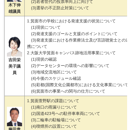
(2)若者世代の投票率向上に向けて
木下伸
(3)選挙の不正防止対策について
雄議員
1.箕面市の学校における発達支援の状況について
(1)現状について
(2)発達支援のゴールと支援のポイントについて
(3)発達支援における作業療法士及び言語聴覚士との連
携について
2.大阪大学箕面キャンパス跡地活用事業について
(1)現状の確認
吉田栄
(2)データセンターの環境への影響について
美子
議
(3)地域交流地区について
員
(4)今後のスケジュール確認
(5)彩都(国際文化公園都市)における文化事業について
(6)箕面市の事業への関与の仕方について
1.箕面萱野駅の課題について
(1)南口の雨漏りについて
(2)国道423号への駐停車車両について
(3)二輪車の駐輪場について
(4)喫煙所の設置について
藤田貴