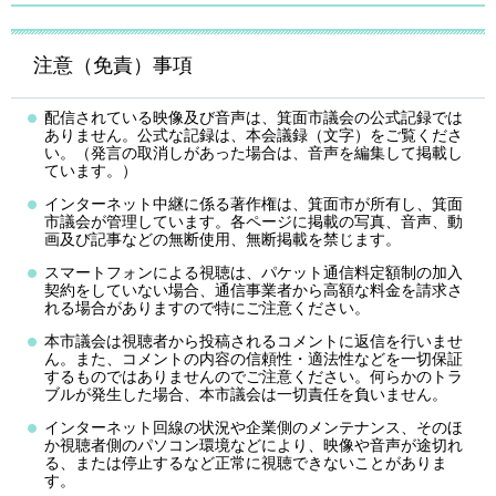
注意（免責）事項
配信されている映像及び音声は、箕面市議会の公式記録では
ありません。公式な記録は、本会議録（文字）をご覧くださ
い。（発言の取消しがあった場合は、音声を編集して掲載し
ています。）
インターネット中継に係る著作権は、箕面市が所有し、箕面
市議会が管理しています。各ページに掲載の写真、音声、動
画及び記事などの無断使用、無断掲載を禁じます。
スマートフォンによる視聴は、パケット通信料定額制の加入
契約をしていない場合、通信事業者から高額な料金を請求さ
れる場合がありますので特にご注意ください。
本市議会は視聴者から投稿されるコメントに返信を行いませ
ん。また、コメントの内容の信頼性・適法性などを一切保証
するものではありませんのでご注意ください。何らかのトラ
ブルが発生した場合、本市議会は一切責任を負いません。
インターネット回線の状況や企業側のメンテナンス、そのほ
か視聴者側のパソコン環境などにより、映像や音声が途切れ
る、または停止するなど正常に視聴できないことがありま
す。