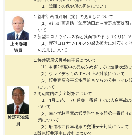
（1）箕面での保健所の再建について
1.都市計画道路網（案）の見直しについて
（1）都市計画道路「箕面池田線～萱野東西線間」
いて
2.新型コロナウイルス禍と箕面市のまちづくりについ
（1）新型コロナウイルスの感染拡大に対応する補
上田春雄
の活用について
議員
1.桜井駅周辺再整備事業について
（1）令和2年度中の完成をめざしての進捗状況に
（2）ウッドデッキのすべり止め対策について
（3）桜井商店会事業協同組合からの公共トイレ設
について
2.周辺道路の安全対策について
（1）4月に起こった通称一番通りでの人身事故の
ついて
（2）南小学校児童の通学路である通称一番通りの
牧野芳治議
策について
員
（3）府道桜井停車場線の交通安全対策について
3.阪急桜井駅南口改札について