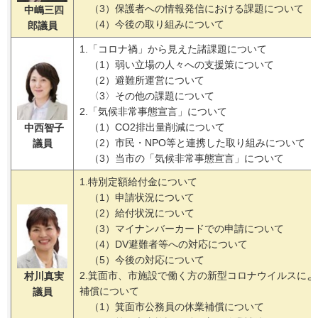
（3）保護者への情報発信における課題について
中嶋三四
（4）今後の取り組みについて
郎議員
1.「コロナ禍」から見えた諸課題について
（1）弱い立場の人々への支援策について
（2）避難所運営について
〈3〉その他の課題について
2.「気候非常事態宣言」について
（1）CO2排出量削減について
中西智子
（2）市民・NPO等と連携した取り組みについて
議員
（3）当市の「気候非常事態宣言」について
1.特別定額給付金について
（1）申請状況について
（2）給付状況について
（3）マイナンバーカードでの申請について
（4）DV避難者等への対応について
（5）今後の対応について
2.箕面市、市施設で働く方の新型コロナウイルスによ
村川真実
補償について
議員
（1）箕面市公務員の休業補償について