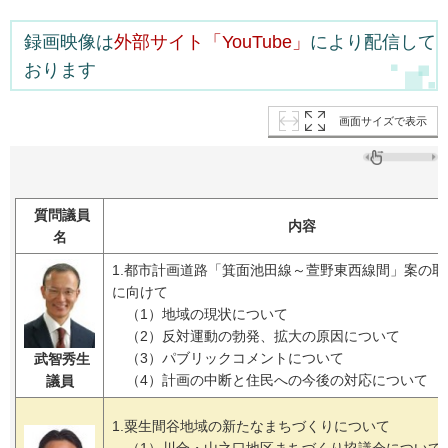
録画映像は
外部サイト「YouTube」
により配信して
おります
画面サイズで表示
質問議員
内容
名
1.都市計画道路「箕面池田線～萱野東西線間」案の取
に向けて
（1）地域の現状について
（2）反対運動の勃発、拡大の原因について
（3）パブリックコメントについて
武智秀生
（4）計画の中断と住民への今後の対応について
議員
1.粟生間谷地域の新たなまちづくりについて
（1）川合・山之口地区まちづくり協議会について