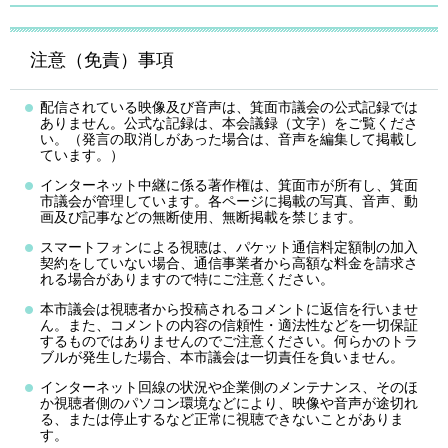
注意（免責）事項
配信されている映像及び音声は、箕面市議会の公式記録では
ありません。公式な記録は、本会議録（文字）をご覧くださ
い。（発言の取消しがあった場合は、音声を編集して掲載し
ています。）
インターネット中継に係る著作権は、箕面市が所有し、箕面
市議会が管理しています。各ページに掲載の写真、音声、動
画及び記事などの無断使用、無断掲載を禁じます。
スマートフォンによる視聴は、パケット通信料定額制の加入
契約をしていない場合、通信事業者から高額な料金を請求さ
れる場合がありますので特にご注意ください。
本市議会は視聴者から投稿されるコメントに返信を行いませ
ん。また、コメントの内容の信頼性・適法性などを一切保証
するものではありませんのでご注意ください。何らかのトラ
ブルが発生した場合、本市議会は一切責任を負いません。
インターネット回線の状況や企業側のメンテナンス、そのほ
か視聴者側のパソコン環境などにより、映像や音声が途切れ
る、または停止するなど正常に視聴できないことがありま
す。