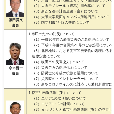
（2）大阪モノレール（仮称）川合駅について
（3）新たな都市計画道路（案）について
（4）大阪大学箕面キャンパス跡地活用について
藤田貴支
（5）国文都市4号線の整備について
議員
1.市民のための防災について
（1）平成30年度の豪雨災害のごみ処理について
（2）平成30年度の台風第21号のごみ処理について
（3）北摂地域における災害等廃棄物の処理に係る
援協定書について
（4）吹田市の災害協力について
（5）災害ごみの処理代金について
今木晋一
（6）防災士の今後の役割と活用について
議員
（7）災害時のトイレトレーラーについて
（8）新型コロナウイルスに対応した避難所運営に
1.都市計画道路網（案）について
（1）エリア1の取り扱いについて
（2）エリア1・2の計画について
（3）まちづくりと都市計画道路網（案）の見直し