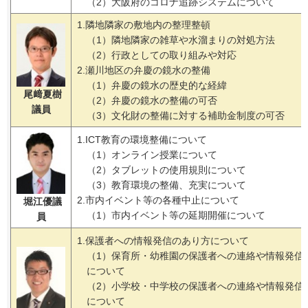
（2）大阪府のコロナ追跡システムについて
1.隣地隣家の敷地内の整理整頓
（1）隣地隣家の雑草や水溜まりの対処方法
（2）行政としての取り組みや対応
2.瀬川地区の弁慶の鏡水の整備
（1）弁慶の鏡水の歴史的な経緯
尾﨑夏樹
（2）弁慶の鏡水の整備の可否
議員
（3）文化財の整備に対する補助金制度の可否
1.ICT教育の環境整備について
（1）オンライン授業について
（2）タブレットの使用規則について
（3）教育環境の整備、充実について
2.市内イベント等の各種中止について
堀江優議
（1）市内イベント等の延期開催について
員
1.保護者への情報発信のあり方について
（1）保育所・幼稚園の保護者への連絡や情報発信
について
（2）小学校・中学校の保護者への連絡や情報発信
について