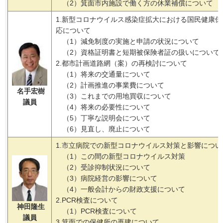
（2）箕面市内施設で働く方の休業補償について
1.新型コロナウイルス感染症拡大における国民健康保
応について
（1）減免制度の実施と申請の状況について
（2）資格証明書と短期被保険者証の扱いについて
2.都市計画道路網（案）の再検討について
（1）将来の交通量について
（2）計画推進の事業費について
名手宏樹
（3）これまでの用地買収について
議員
（4）将来の必要性について
（5）丁寧な説明会について
（6）見直し、廃止について
1.市立病院での新型コロナウイルス対策と影響につい
（1）この間の新型コロナウイルス対策
（2）受診抑制状況について
（3）病院経営の影響について
（4）一般会計からの財政支援について
2.PCR検査について
神田隆生
（1）PCR検査について
議員
3.箕面での保健所の再建について