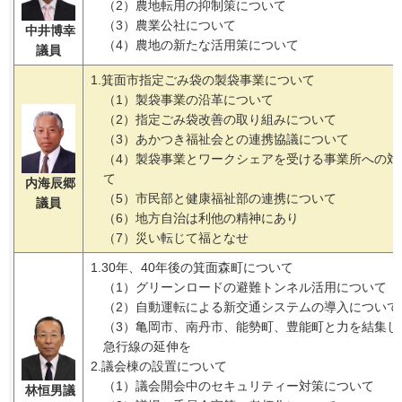
（2）農地転用の抑制策について
（3）農業公社について
中井博幸
（4）農地の新たな活用策について
議員
1.箕面市指定ごみ袋の製袋事業について
（1）製袋事業の沿革について
（2）指定ごみ袋改善の取り組みについて
（3）あかつき福祉会との連携協議について
（4）製袋事業とワークシェアを受ける事業所への対
て
内海辰郷
（5）市民部と健康福祉部の連携について
議員
（6）地方自治は利他の精神にあり
（7）災い転じて福となせ
1.30年、40年後の箕面森町について
（1）グリーンロードの避難トンネル活用について
（2）自動運転による新交通システムの導入について
（3）亀岡市、南丹市、能勢町、豊能町と力を結集し
急行線の延伸を
2.議会棟の設置について
（1）議会開会中のセキュリティー対策について
林恒男議