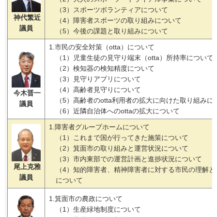
（3）スポーツボランティアについて
神代繁近
（4）障害者スポーツの取り組みについて
議員
（5）今後の課題と取り組みについて
1.市民の安全対策（otta）について
（1）児童生徒の見守り端末（otta）所持率について
（2）検知器の検知精度について
（3）見守りアプリについて
（4）高齢者見守りについて
今木晋一
（5）高齢者のotta利用者の拡大に向けた取り組みに
議員
（6）近隣自治体へのottaの拡大について
1.障害者グループホームについて
（1）これまで国が行ってきた施策について
（2）箕面市の取り組みと運営状況について
（3）市内東部での運営計画と進捗状況について
尾上克雅
（4）知的障害者、精神障害者に対する市民の理解と
議員
について
1.箕面市の農政について
（1）生産緑地制度について