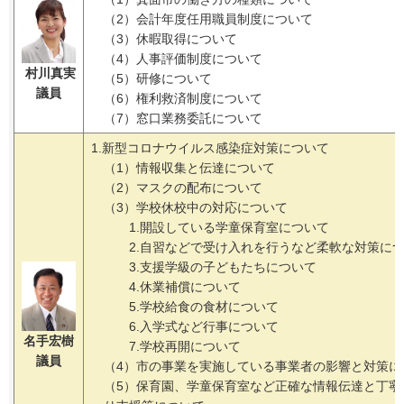
（2）会計年度任用職員制度について
（3）休暇取得について
（4）人事評価制度について
村川真実
（5）研修について
議員
（6）権利救済制度について
（7）窓口業務委託について
1.新型コロナウイルス感染症対策について
（1）情報収集と伝達について
（2）マスクの配布について
（3）学校休校中の対応について
1.開設している学童保育室について
2.自習などで受け入れを行うなど柔軟な対策に
3.支援学級の子どもたちについて
4.休業補償について
5.学校給食の食材について
6.入学式など行事について
名手宏樹
7.学校再開について
議員
（4）市の事業を実施している事業者の影響と対策に
（5）保育園、学童保育室など正確な情報伝達と丁寧