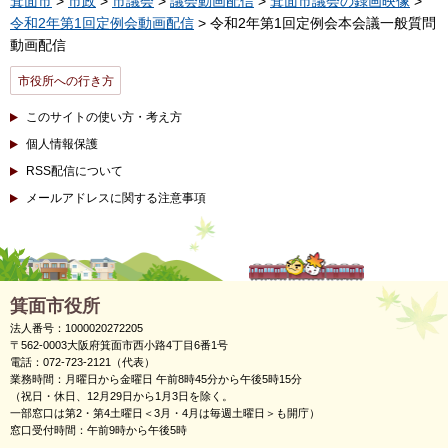
箕面市
>
市政
>
市議会
>
議会動画配信
>
箕面市議会の録画映像
>
令和2年第1回定例会動画配信
> 令和2年第1回定例会本会議一般質問
動画配信
市役所への行き方
このサイトの使い方・考え方
個人情報保護
RSS配信について
メールアドレスに関する注意事項
箕面市役所
法人番号：1000020272205
〒562-0003大阪府箕面市西小路4丁目6番1号
電話：072-723-2121（代表）
業務時間：月曜日から金曜日 午前8時45分から午後5時15分
（祝日・休日、12月29日から1月3日を除く。
一部窓口は第2・第4土曜日＜3月・4月は毎週土曜日＞も開庁）
窓口受付時間：午前9時から午後5時