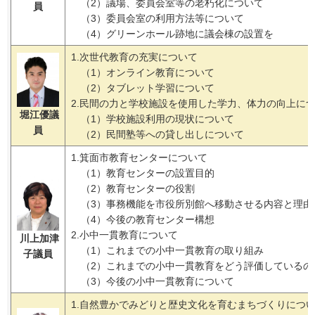
（2）議場、委員会室等の老朽化について
員
（3）委員会室の利用方法等について
（4）グリーンホール跡地に議会棟の設置を
1.次世代教育の充実について
（1）オンライン教育について
（2）タブレット学習について
2.民間の力と学校施設を使用した学力、体力の向上に
堀江優議
（1）学校施設利用の現状について
員
（2）民間塾等への貸し出しについて
1.箕面市教育センターについて
（1）教育センターの設置目的
（2）教育センターの役割
（3）事務機能を市役所別館へ移動させる内容と理由
（4）今後の教育センター構想
2.小中一貫教育について
川上加津
（1）これまでの小中一貫教育の取り組み
子議員
（2）これまでの小中一貫教育をどう評価しているの
（3）今後の小中一貫教育について
1.自然豊かでみどりと歴史文化を育むまちづくりにつ