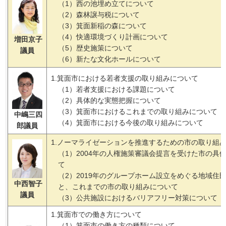
（1）西の池埋め立てについて
（2）森林譲与税について
（3）箕面新稲の森について
（4）快適環境づくり計画について
増田京子
（5）歴史施策について
議員
（6）新たな文化ホールについて
1.箕面市における若者支援の取り組みについて
（1）若者支援における課題について
（2）具体的な実態把握について
（3）箕面市におけるこれまでの取り組みについて
中嶋三四
（4）箕面市における今後の取り組みについて
郎議員
1.ノーマライゼーションを推進するための市の取り組
（1）2004年の人権施策審議会提言を受けた市の具
て
（2）2019年のグループホーム設立をめぐる地域住
中西智子
と、これまでの市の取り組みについて
議員
（3）公共施設におけるバリアフリー対策について
1.箕面市での働き方について
（1）箕面市の働き方の種類について