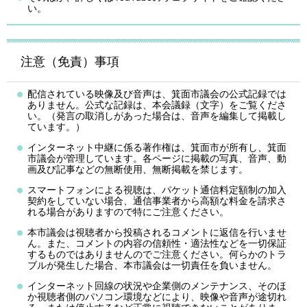
い。
注意（免責）事項
配信されている映像及び音声は、箕面市議会の公式記録では
ありません。公式な記録は、本会議録（文字）をご覧くださ
い。（発言の取消しがあった場合は、音声を編集して掲載し
ています。）
インターネット中継に係る著作権は、箕面市が所有し、箕面
市議会が管理しています。各ページに掲載の写真、音声、動
画及び記事などの無断使用、無断掲載を禁じます。
スマートフォンによる視聴は、パケット通信料定額制の加入
契約をしていない場合、通信事業者から高額な料金を請求さ
れる場合がありますので特にご注意ください。
本市議会は視聴者から投稿されるコメントに返信を行いませ
ん。また、コメントの内容の信頼性・適法性などを一切保証
するものではありませんのでご注意ください。何らかのトラ
ブルが発生した場合、本市議会は一切責任を負いません。
インターネット回線の状況や企業側のメンテナンス、そのほ
か視聴者側のパソコン環境などにより、映像や音声が途切れ