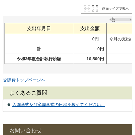
画面サイズで表示
支出年月日
支出金額
0円
今月の支出は
計
0円
令和3年度合計執行済額
16,500円
交際費トップページへ
よくあるご質問
入園学式及び卒園学式の日程を教えてください。
お問い合わせ