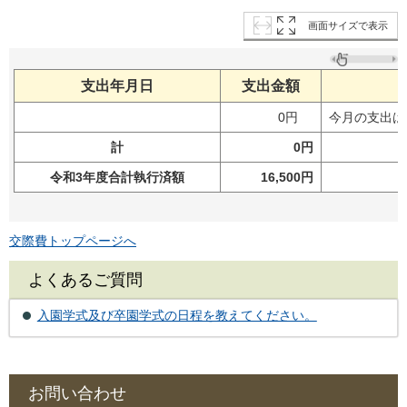
画面サイズで表示
支出年月日
支出金額
0円
今月の支出は
計
0円
令和3年度合計執行済額
16,500円
交際費トップページへ
よくあるご質問
入園学式及び卒園学式の日程を教えてください。
お問い合わせ