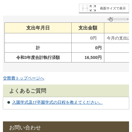
画面サイズで表示
支出年月日
支出金額
0円
今月の支出は
計
0円
令和3年度合計執行済額
16,500円
交際費トップページへ
よくあるご質問
入園学式及び卒園学式の日程を教えてください。
お問い合わせ