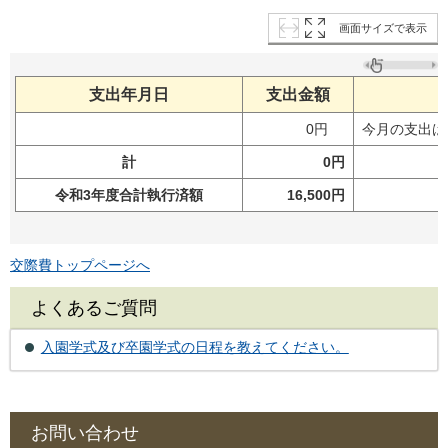
画面サイズで表示
支出年月日
支出金額
0円
今月の支出は
計
0円
令和3年度合計執行済額
16,500円
交際費トップページへ
よくあるご質問
入園学式及び卒園学式の日程を教えてください。
お問い合わせ