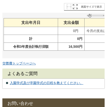
画面サイズで表示
支出年月日
支出金額
0円
今月の支出は
計
0円
令和3年度合計執行済額
16,500円
交際費トップページへ
よくあるご質問
入園学式及び卒園学式の日程を教えてください。
お問い合わせ