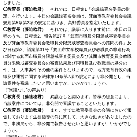
しました。
◯教育長（藤迫稔君）
：それでは、日程第1「会議録署名委員の指
定」を行います。本日の会議録署名委員は、箕面市教育委員会会議
規則第5条第2項の規定に基づき、髙野委員を指定いたします。
◯教育長（藤迫稔君）
：それでは、議事に入ります前に、本日の日
程のうち、日程第2、報告第27号「箕面市職員分限懲戒審査委員会
及び箕面市教育委員会教職員分限懲戒審査委員会への諮問の件」及
び日程第3、議案第31号「箕面市立学校職員及び教職員の非違行為
に関する箕面市職員分限懲戒審査委員会及び箕面市教育委員会教職
員分限懲戒審査委員会の審査結果及び同職員及び教職員の処分の
件」は、人事案件その他の案件となりますので、地方教育行政の組
織及び運営に関する法律第14条第7項の規定により非公開とし、当
該案件を審議したいと思いますが、いかがでしょうか。
（“異議なし”の声あり）
◯教育長（藤迫稔君）
：異議なしと認めます。皆様の総意により、
当該案件については、非公開で審議することといたします。
◯教育長（藤迫稔君）
：また、すでに教育委員会の会議において報
告しております生徒指導の件に関して、大きな動きがありましたの
で、事務局から、非公開で報告させたいと思いますが、いかがでし
ょうか。
（“異議なし”の声あり）