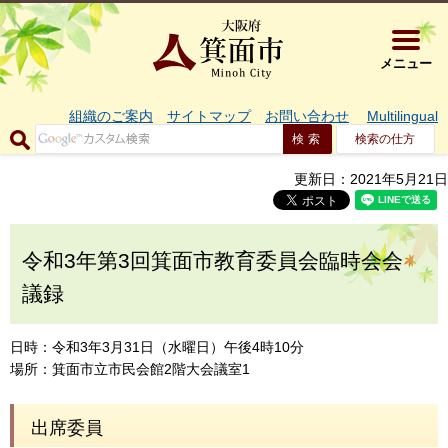
大阪府箕面市 
メニュー
組織のご案内
サイトマップ
お問い合わせ
Multilingual
検索の仕方
更新日：2021年5月21日
令和3年第3回箕面市教育委員会臨時会会
議録
日時：令和3年3月31日（水曜日）午後4時10分
場所：箕面市立市民会館2階大会議室1
出席委員