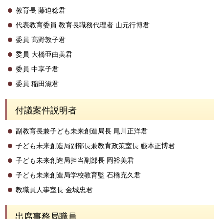
教育長 藤迫稔君
代表教育委員 教育長職務代理者 山元行博君
委員 髙野敦子君
委員 大橋亜由美君
委員 中享子君
委員 稲田滋君
付議案件説明者
副教育長兼子ども未来創造局長 尾川正洋君
子ども未来創造局副部長兼教育政策室長 藪本正博君
子ども未来創造局担当副部長 岡裕美君
子ども未来創造局学校教育監 石橋充久君
教職員人事室長 金城忠君
出席事務局職員