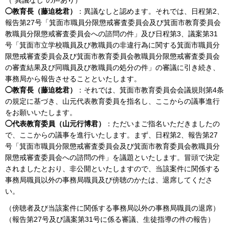
◯教育長（藤迫稔君）
：異議なしと認めます。それでは、日程第2、
報告第27号「箕面市職員分限懲戒審査委員会及び箕面市教育委員会
教職員分限懲戒審査委員会への諮問の件」及び日程第3、議案第31
号「箕面市立学校職員及び教職員の非違行為に関する箕面市職員分
限懲戒審査委員会及び箕面市教育委員会教職員分限懲戒審査委員会
の審査結果及び同職員及び教職員の処分の件」の審議に引き続き、
事務局から報告させることといたします。
◯教育長（藤迫稔君）
：それでは、箕面市教育委員会会議規則第4条
の規定に基づき、山元代表教育委員を指名し、ここからの議事進行
をお願いいたします。
◯代表教育委員（山元行博君）
：ただいまご指名いただきましたの
で、ここからの議事を進行いたします。まず、日程第2、報告第27
号「箕面市職員分限懲戒審査委員会及び箕面市教育委員会教職員分
限懲戒審査委員会への諮問の件」を議題といたします。冒頭で決定
されましたとおり、非公開といたしますので、当該案件に関係する
事務局職員以外の事務局職員及び傍聴のかたは、退席してくださ
い。
（傍聴者及び当該案件に関係する事務局以外の事務局職員の退席）
（報告第27号及び議案第31号に係る審議、生徒指導の件の報告）