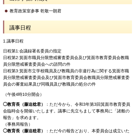
教育政策室参事 乾敬一朗君
議事日程
1.議事日程
日程第1:会議録署名委員の指定
日程第2:箕面市職員分限懲戒審査委員会及び箕面市教育委員会教職
員分限懲戒審査委員会への諮問の件
日程第3:箕面市立学校職員及び教職員の非違行為に関する箕面市職
員分限懲戒審査委員会及び箕面市教育委員会教職員分限懲戒審査委
員会の審査結果及び同職員及び教職員の処分の件
（午後4時10分開会）
◯教育長（藤迫稔君）
：ただ今から、令和3年第3回箕面市教育委員
会臨時会を開催いたします。議事に先立ちまして事務局に「諸般の
報告」を求めます。
（事務局報告）
◯教育長（藤迫稔君）
：ただ今の報告どおり、本委員会は成立いた