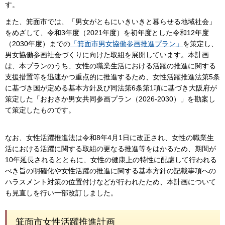
す。
また、箕面市では、「男女がともにいきいきと暮らせる地域社会」
をめざして、令和3年度（2021年度）を初年度とした令和12年度
（2030年度）までの
「箕面市男女協働参画推進プラン」
を策定し、
男女協働参画社会づくりに向けた取組を展開しています。本計画
は、本プランのうち、女性の職業生活における活躍の推進に関する
支援措置等を迅速かつ重点的に推進するため、女性活躍推進法第5条
に基づき国が定める基本方針及び同法第6条第1項に基づき大阪府が
策定した「おおさか男女共同参画プラン（2026-2030）」を勘案し
て策定したものです。
なお、女性活躍推進法は令和8年4月1日に改正され、女性の職業生
活における活躍に関する取組の更なる推進等をはかるため、期間が
10年延長されるとともに、女性の健康上の特性に配慮して行われる
べき旨の明確化や女性活躍の推進に関する基本方針の記載事項への
ハラスメント対策の位置付けなどが行われたため、本計画について
も見直しを行い一部改訂しました。
箕面市女性活躍推進計画