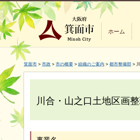
ホーム
箕面市
>
市政
>
市の概要
>
組織のご案内
>
都市整備部
> 
川合・山之口土地区画整
事業名