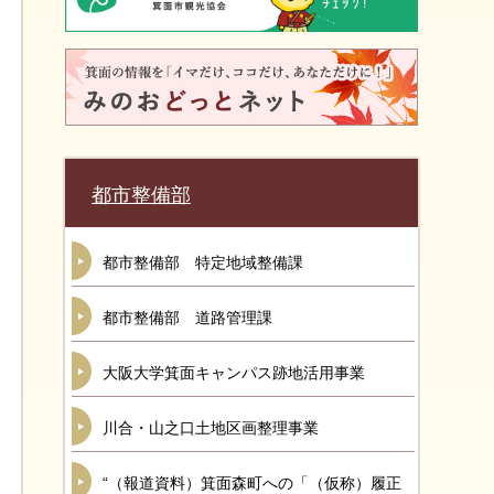
都市整備部
都市整備部 特定地域整備課
都市整備部 道路管理課
大阪大学箕面キャンパス跡地活用事業
川合・山之口土地区画整理事業
“（報道資料）箕面森町への「（仮称）履正