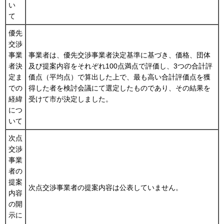
い
て
優先
交渉
事業
事業者は、優先交渉事業者決定基準に基づき、価格、団体
者決
及び提案内容をそれぞれ100点満点で評価し、3つの合計評
定ま
価点（平均点）で算出した上で、最も高い合計評価点を獲
での
得した者を検討会議にて選定したものであり、その結果を
経緯
受けて市が決定しました。
につ
いて
次点
交渉
事業
者の
提案
次点交渉事業者の提案内容は公表していません。
内容
の開
示に