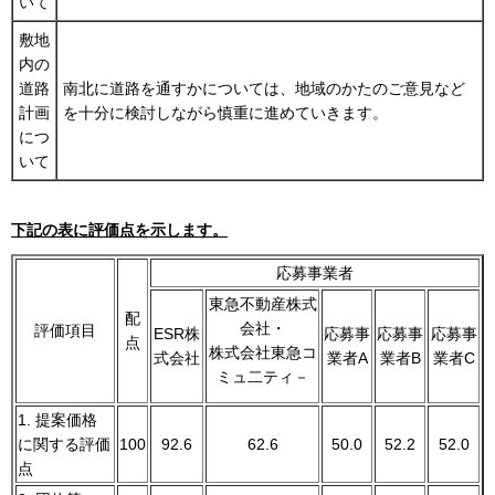
いて
敷地
内の
道路
南北に道路を通すかについては、地域のかたのご意見など
計画
を十分に検討しながら慎重に進めていきます。
につ
いて
下記の表に評価点を示します。
応募事業者
東急不動産株式
配
会社・
評価項目
ESR株
応募事
応募事
応募事
点
株式会社東急コ
式会社
業者A
業者B
業者C
ミュ二ティ－
1. 提案価格
に関する評価
100
92.6
62.6
50.0
52.2
52.0
点