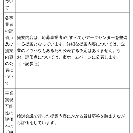
つい
て
各事
業者
の評
価点
提案内容は、応募事業者5社すべてがデータセンターを整備
及び
する提案となっています。詳細な提案内容については、企
提案
業のノウハウもあるため公表する予定はありません。な
内容
お、評価点については、市ホームページに公表します。
の公
（下記参照）
表に
つい
て
事業
実現
可能
性の
検討会議で行った提案内容にかかる質疑応答を踏まえなが
評価
ら評価をしています。
への
反映