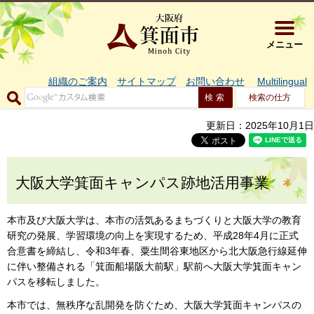
大阪府箕面市 
メニュー
組織のご案内
サイトマップ
お問い合わせ
Multilingual
検索の仕方
更新日：2025年10月1日
大阪大学箕面キャンパス跡地活用事業
本市及び大阪大学は、本市の活気あるまちづくりと大阪大学の教育
研究の発展、学習環境の向上を実現するため、平成28年4月に正式
合意書を締結し、令和3年春、粟生間谷東地区から北大阪急行線延伸
に伴い整備される「箕面船場阪大前駅」駅前へ大阪大学箕面キャン
パスを移転しました。
本市では、無秩序な乱開発を防ぐため、大阪大学箕面キャンパスの