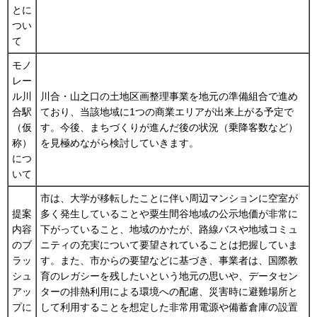
とに
つい
て
モノ
レー
ル川
川合・山之口の土地区画整理事業を地元の準備組合で進め
合駅
ており、当該地域に1つの商業エリアが出来上がる予定で
（仮
す。今後、まちづくりが進んだ後の状況（乗降客数など）
称）
を見極めながら検討していきます。
につ
いて
市は、大学が移転したことに伴い周辺マンションに空室が
提案
多く発生していることや粟生間谷地域の公示地価が非常に
内容
下がっていること、地域のかたが、路線バスや地域コミュ
のブ
ニティの充実について要望されていることは把握していま
ラッ
す。また、市からの要望などに基づき、事業者は、国際教
シュ
育のレガシーを残したいという地元の思いや、データセン
アッ
ターの排熱利用による環境への配慮、災害時に避難場所と
プに
して利用することを想定した非常用電源や備蓄倉庫の設置