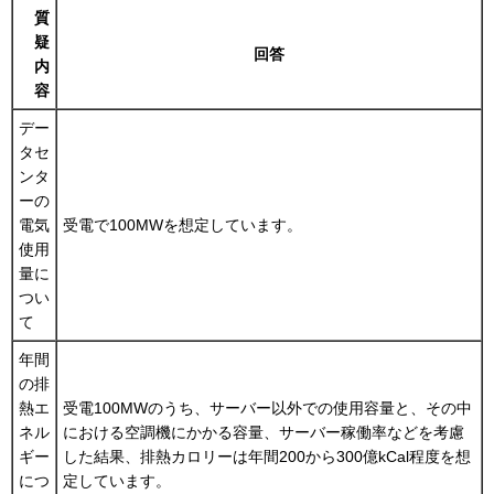
質
疑
回答
内
容
デー
タセ
ンタ
ーの
電気
受電で100MWを想定しています。
使用
量に
つい
て
年間
の排
熱エ
受電100MWのうち、サーバー以外での使用容量と、その中
ネル
における空調機にかかる容量、サーバー稼働率などを考慮
ギー
した結果、排熱カロリーは年間200から300億kCal程度を想
につ
定しています。