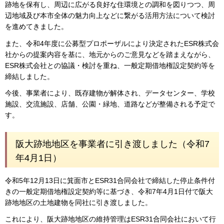
跡地を保有し、周辺に広がる良好な住環境との調和を図りつつ、周
辺地域及び本市全体の魅力向上などに繋がる活用方法について検討
を進めてきました。
また、令和4年度に公募型プロポーザルにより決定されたESR株式会
社からの提案内容を基に、地元からのご意見などを踏まえながら、
ESR株式会社との協議・検討を重ね、一般定期借地権設定契約等を
締結しました。
今後、事業者により、既存建物が解体され、データセンター、学校
施設、交流施設、店舗、公園・緑地、道路などが整備される予定で
す。
阪大跡地地区を事業者に引き渡しました（令和7
年4月1日）
令和5年12月13日に箕面市とESR31合同会社で締結した停止条件付
きの一般定期借地権設定契約等に基づき、令和7年4月1日付で阪大
跡地地区の土地建物を同社に引き渡しました。
これにより、阪大跡地地区の維持管理はESR31合同会社において行