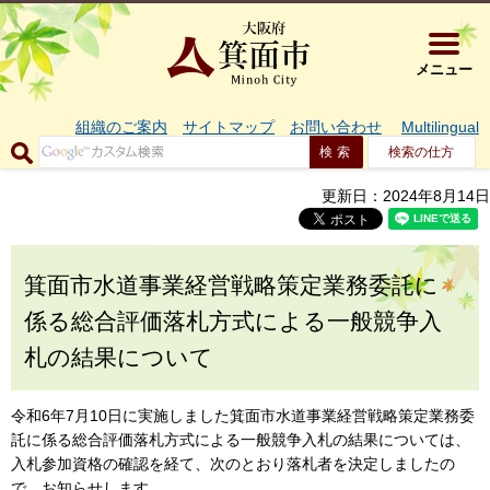
大阪府箕面市 
メニュー
組織のご案内
サイトマップ
お問い合わせ
Multilingual
検索の仕方
更新日：2024年8月14日
箕面市水道事業経営戦略策定業務委託に
係る総合評価落札方式による一般競争入
札の結果について
令和6年7月10日に実施しました箕面市水道事業経営戦略策定業務委
託に係る総合評価落札方式による一般競争入札の結果については、
入札参加資格の確認を経て、次のとおり落札者を決定しましたの
で、お知らせします。