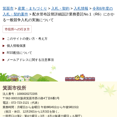
箕面市
>
産業・まちづくり
>
入札・契約
>
入札情報
>
令和6年度の
入札・契約案件
> 配水管布設替詳細設計業務委託No.1（R6）にかか
る一般競争入札の実施について
市役所への行き方
このサイトの使い方・考え方
個人情報保護
RSS配信について
メールアドレスに関する注意事項
箕面市役所
法人番号：1000020272205
〒562-0003大阪府箕面市西小路4丁目6番1号
電話：072-723-2121（代表）
業務時間：月曜日から金曜日 午前8時45分から午後5時15分
（祝日・休日、12月29日から1月3日を除く。
一部窓口は第2・第4土曜日＜3月・4月は毎週土曜日＞も開庁）