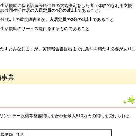
同生活援助に係る訓練等給付費の支給決定をした者（体験的な利用支援
当該共同生活住居の
入居定員の4分の3以上
であること。
分4以上の重度障害者が、
入居定員の2分の1以上
であること
同生活援助のサービス提供をするものであること
満たすとみなしますが、実績報告書提出までに条件を満たす必要がありま
備事業
リンクラー設備等整備補助を合わせ最大510万円の補助を受けられま
基準額（1共