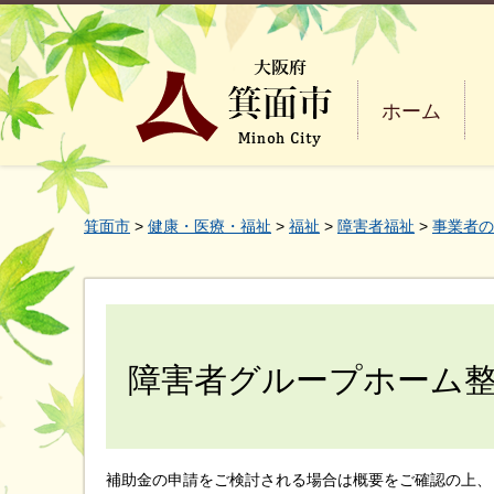
ホーム
箕面市
>
健康・医療・福祉
>
福祉
>
障害者福祉
>
事業者の
障害者グループホーム
補助金の申請をご検討される場合は概要をご確認の上、まず