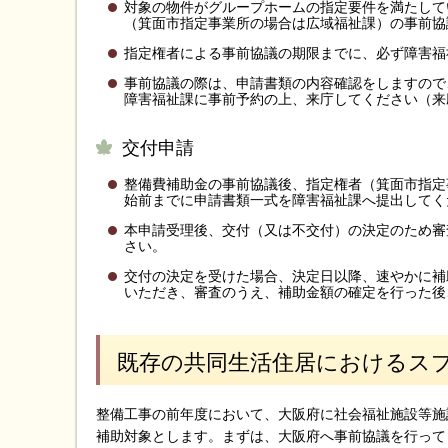
対象の物件がグループホームの指定要件を満たして
（箕面市指定事業所の場合は広域福祉課）の事前協
指定権者による事前協議の期限までに、必ず障害福
事前協議の際は、申請書類の内容確認をしますので
障害福祉課に事前予約の上、来庁してください（来
交付申請
整備費補助金の事前協議後、指定権者（箕面市指定
始前までに申請書類一式を障害福祉課へ提出してく
本申請受理後、交付（又は不交付）の決定のため審
さい。
交付の決定を受けた場合、決定日以降、速やかに補
いただき、審査のうえ、補助金額の確定を行った後
既存の共同生活住居におけるス
整備工事の前年度において、大阪府に社会福祉施設等施
補助対象とします。まずは、大阪府へ事前協議を行って