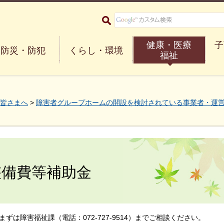
大阪府箕面市 Minoh City
健康・医療
子
防災・防犯
くらし・環境
福祉
皆さまへ
>
障害者グループホームの開設を検討されている事業者・運
整備費等補助金
は障害福祉課（電話：072-727-9514）までご相談ください。