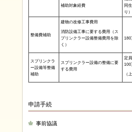
補助対象経費
同
り
建物の改修工事費用
消防設備工事に要する費用（ス
整備費補助
プリンクラー設備整備費用を除
18
く）
定員
スプリンクラ
スプリンクラー設備の整備に要
10
ー設備等整備
する費用
補助
（上
申請手続
事前協議