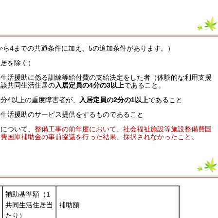
から4までの共通条件に加え、5の追加条件があります。）
住居を除く）
同生活援助に係る訓練等給付費の支給決定をした者（体験的な利用支援
当該共同生活住居の
入居定員の4分の3以上
であること。
分4以上の重度障害者が、
入居定員の2分の1以上
であること
同生活援助のサービス提供をするものであること
用について、
整備工事の前年度において、社会福祉施設等施設整備費国
備費国庫補助金の事前協議を行った結果、採択されなかったこと
。
補助基準額（1
共同生活住居当
補助額
たり）