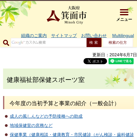
大阪府箕面市 
メニュー
組織のご案内
サイトマップ
お問い合わせ
Multilingual
検索の仕方
更新日：2024年6月7日
健康福祉部保健スポーツ室
今年度の当初予算と事業の紹介（一般会計）
成人の風しんなどの予防接種への助成
地域保健室の庶務など
保健事業（健康相談・健康教育・市民健診（がん検診・歯科健診