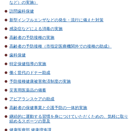
など）の実施）
訪問歯科保健
新型インフルエンザなどの発生・流行に備えた対策
感染症などによる消毒の実施
高齢者の予防接種の実施
高齢者の予防接種（市指定医療機関外での接種の助成）
歯科保健
特定保健指導の実施
働く世代のドナー助成
予防接種健康被害救済制度の実施
災害用医薬品の備蓄
アピアランスケアの助成
高齢者の保健事業と介護予防の一体的実施
継続的に運動する習慣を身につけていただくための、気軽に取り
組めるスポーツの普及
健康医療部 健康増進課