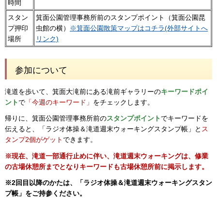
時間
スタン
箕面公園管理事務所前のスタンプポイント（箕面公園昆
プ押印
虫館の横）
※箕面公園散策マップはコチラ(外部サイトへ
場所
リンク)
参加について
滝道を歩いて、箕面大滝前にある滝前ギャラリーの
キーワードポイ
ント
で
「今週のキーワード」
をチェックします。
帰りに、箕面公園管理事務所前の
スタンプポイント
でキーワードを
伝えると、「ラジオ体操＆滝道週末ウォーキングスタンプ帳」と
ス
タンプ2個がゲット
できます。
※現在、滝道一部通行止めに伴い、滝道週末ウォーキングは、修業
の古場休憩所までとなりキーワードも古場休憩所前に掲示します。
※2回目以降のかたは、「ラジオ体操＆滝道週末ウォーキングスタン
プ帳」をご持参ください。