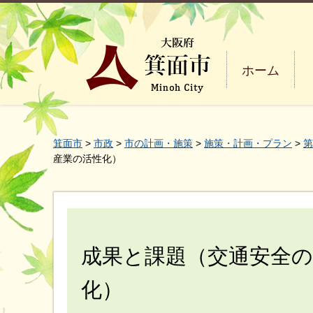
ホーム
箕面市
>
市政
>
市の計画・施策
>
施策・計画・プラン
>
第
産業の活性化）
成果と課題（交通安全の
化）