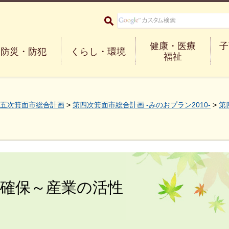
大阪府箕面市 Minoh City
健康・医療
子
防災・防犯
くらし・環境
福祉
五次箕面市総合計画
>
第四次箕面市総合計画 -みのおプラン2010-
>
第
確保～産業の活性