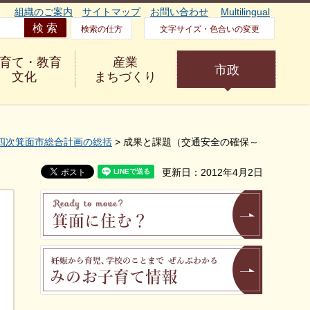
組織のご案内
サイトマップ
お問い合わせ
Multilingual
検索の仕方
文字サイズ・色合いの変更
育て・教育
産業
市政
文化
まちづくり
四次箕面市総合計画の総括
> 成果と課題（交通安全の確保～
更新日：2012年4月2日