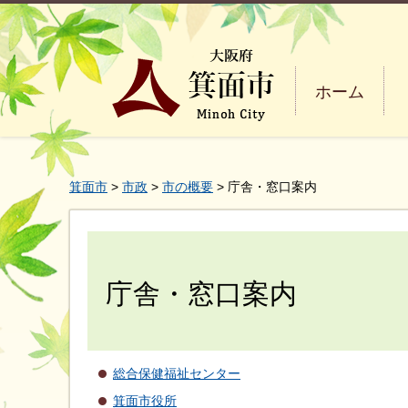
ホーム
箕面市
>
市政
>
市の概要
> 庁舎・窓口案内
庁舎・窓口案内
総合保健福祉センター
箕面市役所