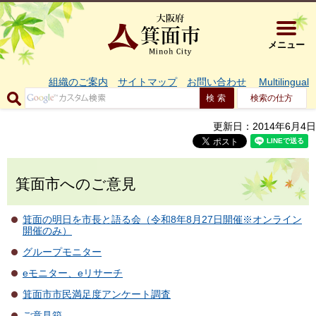
大阪府箕面市 
メニュー
組織のご案内
サイトマップ
お問い合わせ
Multilingual
検索の仕方
更新日：2014年6月4日
箕面市へのご意見
箕面の明日を市長と語る会（令和8年8月27日開催※オンライン
開催のみ）
グループモニター
eモニター、eリサーチ
箕面市市民満足度アンケート調査
ご意見箱