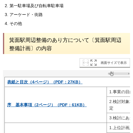
第一駐車場及び自転車駐車場
アーケード・街路
その他
箕面駅周辺整備のあり方について〔箕面駅周辺
整備計画〕の内容
画面サイズで表示
表紙と目次（4ページ）（PDF：27KB）
1.事業の目
2.検討対象
序 基本事項（2ページ）（PDF：61KB）
定
3.検討にあ
1.上位計画