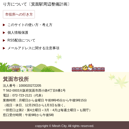
り方について〔箕面駅周辺整備計画〕
市役所への行き方
このサイトの使い方・考え方
個人情報保護
RSS配信について
メールアドレスに関する注意事項
箕面市役所
法人番号：1000020272205
〒562-0003大阪府箕面市西小路4丁目6番1号
電話：072-723-2121（代表）
業務時間：月曜日から金曜日 午前8時45分から午後5時15分
（祝日・休日、12月29日から1月3日を除く。
一部窓口は第2・第4土曜日＜3月・4月は毎週土曜日＞も開庁）
窓口受付時間：午前9時から午後5時
copyright
©
Minoh City. All rights reserved.