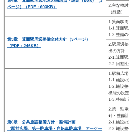
第4章 箕面駅周辺地区の問題点・課題（総括）（3
2.主な検討
ページ）（PDF：603KB）
（総括）
1.箕面駅周
1-1.箕面
1-2.整備
第5章 箕面駅周辺整備全体方針（3ページ）
2.駅周辺整
（PDF：246KB）
出の方針
2-1.箕面
2-2.回遊性
1.駅前広場
1-1.施設
1-2.施設
機能の設定
1-3.整備計
2.第一駐車
針・整備計
第6章 公共施設整備方針・整備計画
2-1.施設
（駅前広場、第一駐車場・自転車駐車場、アーケー
2-2.施設