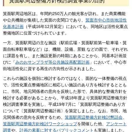
箕面駅周辺整備方針検討調査事業の目的
箕面駅周辺地区は、年間約250万人の観光客が訪れ、また商業機能
や公共機能が集積した箕面の玄関口であり、
箕面市中心市街地活性
化基本計画
（平成16年12月策定）においても、同地区は活性化重点
整備地区に位置づけられています。
一方、箕面駅周辺の主な施設（駅前広場・箕面駅前第一駐車場・箕
面自転車駐車場など）は、機能、設備、景観 などの面で、それぞれ
に課題を有し、また施設更新の時期にあることから、同基本計画並
びに「
みのおサンプラザ等公共施設再配置計画
」において、中心市
街地活性化に資する再生の方向性が示されました。
これらの施設を個別に検討するのではなく、面的な一体整備の視点
で、活性化重点整備地区に相応しい施設のあり方を検討するととも
に、市民、地元関係者の意向を反映した形で、具体的な整備方針を
検討する必要があることから、平成18年度より箕面駅周辺整備方針
検討調査事業を実施し、平成19年7月に「箕面駅周辺整備のあり方
について〔箕面駅周辺整備計画〕を策定しました。なお、市民、地
元関係者の意向を反映するため、
箕面駅周辺整備方針検討懇話会
、
箕面駅周辺整備方針検討ワークショップ
を開催した他、
アンケート
調査
や、
計画の素案に対するパブリックコメント
も実施しました。