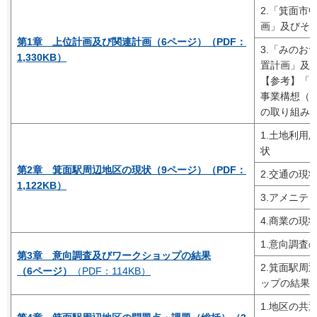
2.「箕面市
画」及びそ
第1章 上位計画及び関連計画（6ページ）（PDF：
3.「みのお
1,330KB）
置計画」及
【参考】「
事業構想（T
の取り組み
1.土地利用
状
第2章 箕面駅周辺地区の現状（9ページ）（PDF：
2.交通の現
1,122KB）
3.アメニテ
4.商業の現
1.意向調査
第3章 意向調査及びワークショップの結果
2.箕面駅周
（6ページ）
（PDF：114KB）
ップの結果
1.地区の共