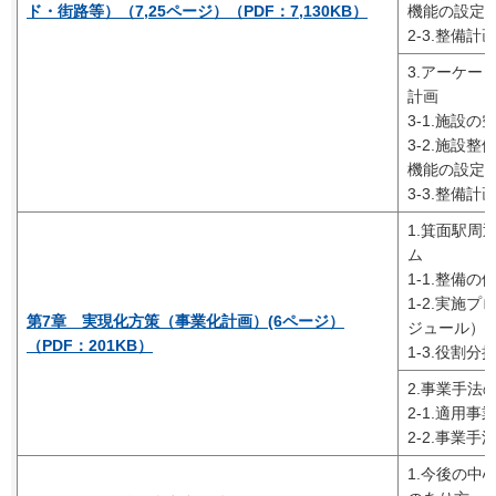
ド・街路等）（7,25ページ）（PDF：7,130KB）
機能の設定
2-3.整備計
3.アーケー
計画
3-1.施設
3-2.施設
機能の設定
3-3.整備計
1.箕面駅周
ム
1-1.整備の
1-2.実施
第7章 実現化方策（事業化計画）(6ページ）
ジュール）
（PDF：201KB）
1-3.役割分
2.事業手法
2-1.適用
2-2.事業手
1.今後の中