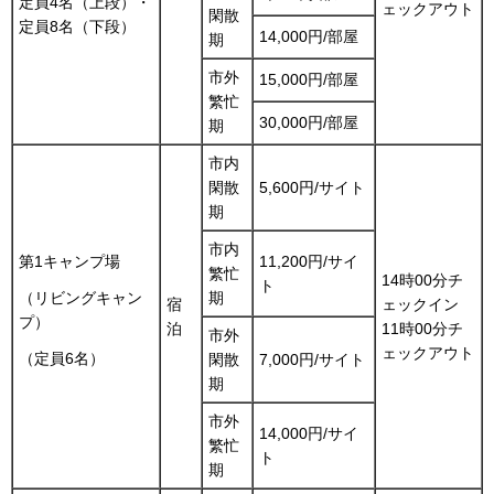
定員4名（上段）・
ェックアウト
閑散
定員8名（下段）
14,000円/部屋
期
市外
15,000円/部屋
繁忙
30,000円/部屋
期
市内
閑散
5,600円/サイト
期
市内
第1キャンプ場
11,200円/サイ
繁忙
14時00分チ
ト
期
（リビングキャン
宿
ェックイン
プ）
泊
11時00分チ
市外
ェックアウト
（定員6名）
閑散
7,000円/サイト
期
市外
14,000円/サイ
繁忙
ト
期