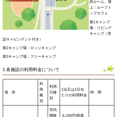
的ルーム、屋
上：ルーフト
ップカフェ
第1キャンプ
場：リビング
キャンプ（常
設キャビンテント付き）
第2キャンプ場：ロッジキャンプ
第3キャンプ場：フリーキャンプ
1.各施設の利用料金について
利
利用
用
1泊又は1日当
場 所
日種
時 間
種
たりの利用料金
別
別
市内
閑散
6,240円/部屋