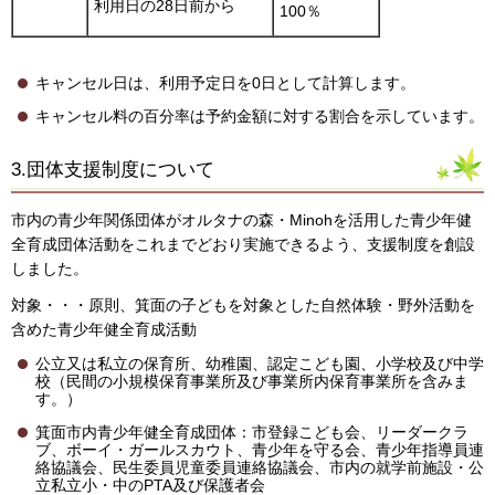
利用日の28日前から
100％
キャンセル日は、利用予定日を0日として計算します。
キャンセル料の百分率は予約金額に対する割合を示しています。
3.団体支援制度について
市内の青少年関係団体がオルタナの森・Minohを活用した青少年健
全育成団体活動をこれまでどおり実施できるよう、支援制度を創設
しました。
対象・・・原則、箕面の子どもを対象とした自然体験・野外活動を
含めた青少年健全育成活動
公立又は私立の保育所、幼稚園、認定こども園、小学校及び中学
校（民間の小規模保育事業所及び事業所内保育事業所を含みま
す。）
箕面市内青少年健全育成団体：市登録こども会、リーダークラ
ブ、ボーイ・ガールスカウト、青少年を守る会、青少年指導員連
絡協議会、民生委員児童委員連絡協議会、市内の就学前施設・公
立私立小・中のPTA及び保護者会