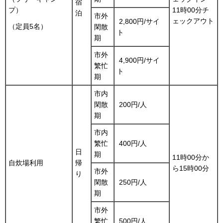
宿
11時00分チ
プ）
泊
市外
ェックアウト
2,800円/サイ
（定員5名）
閑散
ト
期
市外
4,900円/サイ
繁忙
ト
期
市内
閑散
200円/人
期
市内
繁忙
400円/人
日
期
11時00分か
自炊場利用
帰
ら15時00分
市外
り
閑散
250円/人
期
市外
繁忙
500円/人