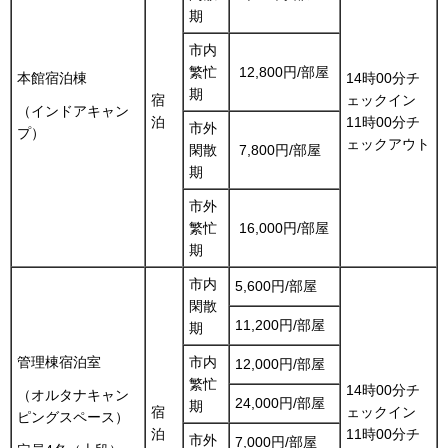
期
市内
繁忙
12,800円/部屋
本館宿泊棟
14時00分チ
期
宿
ェックイン
（インドアキャン
泊
11時00分チ
市外
プ）
ェックアウト
閑散
7,800円/部屋
期
市外
繁忙
16,000円/部屋
期
市内
5,600円/部屋
閑散
11,200円/部屋
期
管理棟宿泊室
市内
12,000円/部屋
繁忙
14時00分チ
（オルタナキャン
24,000円/部屋
期
宿
ェックイン
ピングスペース）
泊
11時00分チ
市外
7,000円/部屋