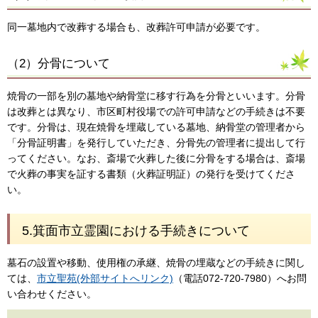
同一墓地内で改葬する場合も、改葬許可申請が必要です。
（2）分骨について
焼骨の一部を別の墓地や納骨堂に移す行為を分骨といいます。分骨
は改葬とは異なり、市区町村役場での許可申請などの手続きは不要
です。分骨は、現在焼骨を埋蔵している墓地、納骨堂の管理者から
「分骨証明書」を発行していただき、分骨先の管理者に提出して行
ってください。なお、斎場で火葬した後に分骨をする場合は、斎場
で火葬の事実を証する書類（火葬証明証）の発行を受けてくださ
い。
5.箕面市立霊園における手続きについて
墓石の設置や移動、使用権の承継、焼骨の埋蔵などの手続きに関し
ては、
市立聖苑(外部サイトへリンク)
（電話072-720-7980）へお問
い合わせください。