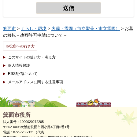
箕面市
>
くらし・環境
>
火葬・霊園（市立聖苑・市立霊園）
> お墓
の移転～改葬許可申請について～
市役所への行き方
このサイトの使い方・考え方
個人情報保護
RSS配信について
メールアドレスに関する注意事項
箕面市役所
法人番号：1000020272205
〒562-0003大阪府箕面市西小路4丁目6番1号
電話：072-723-2121（代表）