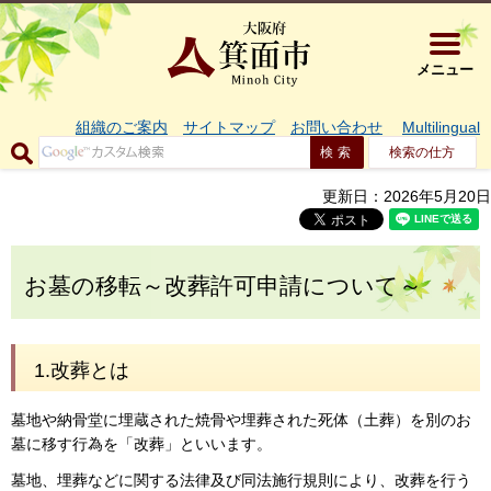
大阪府箕面市 
メニュー
組織のご案内
サイトマップ
お問い合わせ
Multilingual
検索の仕方
更新日：2026年5月20日
お墓の移転～改葬許可申請について～
1.改葬とは
墓地や納骨堂に埋蔵された焼骨や埋葬された死体（土葬）を別のお
墓に移す行為を「改葬」といいます。
墓地、埋葬などに関する法律及び同法施行規則により、改葬を行う