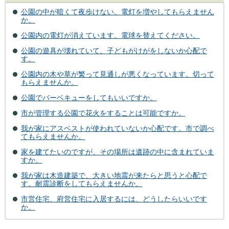
公園の中が暗くて夜歩けない。電灯を増やしてもらえません
か。
公園内の電灯が消えています。電球を替えてください。
公園の遊具が壊れていて、子どもがけがをしないか心配で
す。
公園内の木や草が繁って見通しが悪くなっています。切って
もらえませんか。
公園でバーベキューをしてもいいですか。
市が管理する公園で花火をすることは可能ですか。
我が家にアスベストが使われていないか心配です。市で調べ
てもらえませんか。
家を建てたいのですが、その場所は遺跡の中に含まれていま
すか。
我が家は木造建築で、大きい地震が来たらと思うと心配で
す。耐震診断をしてもらえませんか。
市営住宅、府営住宅に入居するには、どうしたらいいです
か。