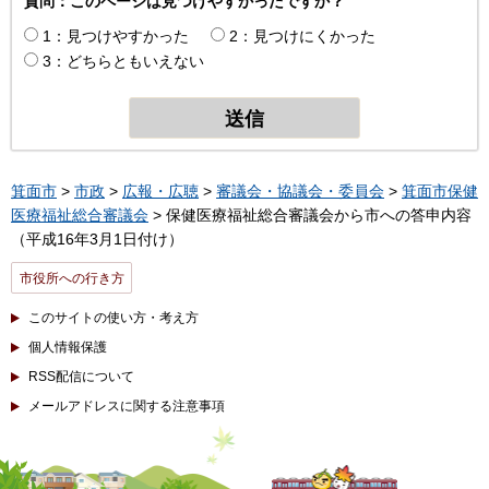
質問：このページは見つけやすかったですか？
1：見つけやすかった
2：見つけにくかった
3：どちらともいえない
箕面市
>
市政
>
広報・広聴
>
審議会・協議会・委員会
>
箕面市保健
医療福祉総合審議会
> 保健医療福祉総合審議会から市への答申内容
（平成16年3月1日付け）
市役所への行き方
このサイトの使い方・考え方
個人情報保護
RSS配信について
メールアドレスに関する注意事項