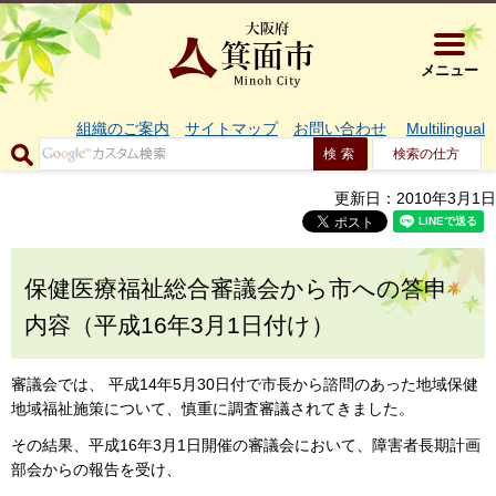
大阪府箕面市 
メニュー
組織のご案内
サイトマップ
お問い合わせ
Multilingual
検索の仕方
更新日：2010年3月1日
保健医療福祉総合審議会から市への答申
内容（平成16年3月1日付け）
審議会では、 平成14年5月30日付で市長から諮問のあった地域保健
地域福祉施策について、慎重に調査審議されてきました。
その結果、平成16年3月1日開催の審議会において、障害者長期計画
部会からの報告を受け、