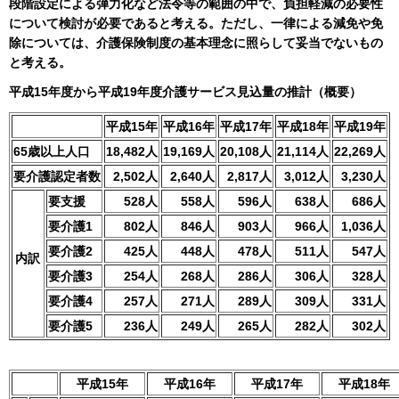
段階設定による弾力化など法令等の範囲の中で、負担軽減の必要性
について検討が必要であると考える。ただし、一律による減免や免
除については、介護保険制度の基本理念に照らして妥当でないもの
と考える。
平成15年度から平成19年度介護サービス見込量の推計（概要）
平成15年
平成16年
平成17年
平成18年
平成19年
65歳以上人口
18,482人
19,169人
20,108人
21,114人
22,269人
要介護認定者数
2,502人
2,640人
2,817人
3,012人
3,230人
要支援
528人
558人
596人
638人
686人
要介護1
802人
846人
903人
966人
1,036人
要介護2
425人
448人
478人
511人
547人
内訳
要介護3
254人
268人
286人
306人
328人
要介護4
257人
271人
289人
309人
331人
要介護5
236人
249人
265人
282人
302人
平成15年
平成16年
平成17年
平成18年