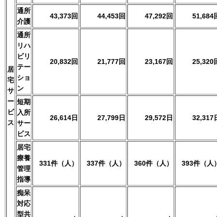
通所
43,373回
44,453回
47,292回
51,684
介護
通所
リハ
ビリ
20,832回
21,777回
23,167回
25,320
テー
居
ショ
宅
ン
サ
ー
短期
ビ
入所
26,614日
27,799日
29,572日
32,317
ス
サー
ビス
居宅
療養
331件（人）
337件（人）
360件（人）
393件（人
管理
指導
痴呆
対応
型共