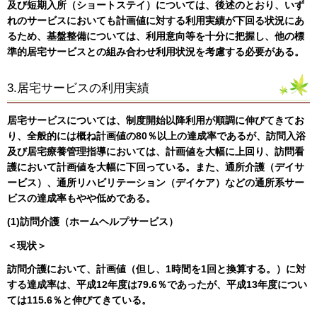
及び短期入所（ショートステイ）については、後述のとおり、いず
れのサービスにおいても計画値に対する利用実績が下回る状況にあ
るため、基盤整備については、利用意向等を十分に把握し、他の標
準的居宅サービスとの組み合わせ利用状況を考慮する必要がある。
3.居宅サービスの利用実績
居宅サービスについては、制度開始以降利用が順調に伸びてきてお
り、全般的には概ね計画値の80％以上の達成率であるが、訪問入浴
及び居宅療養管理指導においては、計画値を大幅に上回り、訪問看
護において計画値を大幅に下回っている。また、通所介護（デイサ
ービス）、通所リハビリテーション（デイケア）などの通所系サー
ビスの達成率もやや低めである。
(1)訪問介護（ホームヘルプサービス）
＜現状＞
訪問介護において、計画値（但し、1時間を1回と換算する。）に対
する達成率は、平成12年度は79.6％であったが、平成13年度につい
ては115.6％と伸びてきている。