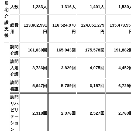
居
人数
1,283人
1,316人
1,401人
1,530
宅
介
護
総費
113,602,991
116,524,970
124,051,279
135,473,55
支
用
円
円
円
援
訪問
161,030回
165,043回
175,578回
191,882
介護
訪問
入浴
3,736回
3,829回
4,075回
4,452
介護
訪問
5,647回
5,789回
6,157回
6,729
看護
訪問
リハ
ビリ
2,318回
2,376回
2,527回
2,763
テー
ショ
ン