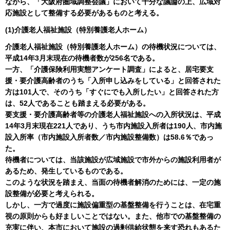
ながら、「大阪府圏域調整会議」において十分な議論の上、広域対
応施設として整備する必要があるものと考える。
(1)介護老人福祉施設（特別養護老人ホーム）
介護老人福祉施設（特別養護老人ホーム）の待機状況については、
平成14年3月末現在の待機者数が256名である。
一方、「介護保険利用実態アンケート調査」によると、居宅要支
援・要介護高齢者のうち「入所申し込みをしている」と回答された
方は101人で、そのうち「すぐにでも入所したい」と回答された方
は、52人であることも踏まえる必要がある。
要支援・要介護高齢者等の介護老人福祉施設への入所状況は、平成
14年3月末現在221人であり、うち市内施設入所者は190人、市内施
設入所率（市内施設入所者数／市内施設整備数）は58.6％であっ
た。
待機者については、当該施設が広域施設で市外からの施設利用者が
あるため、発生しているものである。
このような状況を踏まえ、当面の待機者解消のためには、一定の施
設整備が必要と考えられる。
しかし、一方で過度に施設偏重型の基盤整備を行うことは、在宅重
視の原則からも好ましいことではない。また、他市での基盤整備の
充実に伴い、本市において施設の過剰供給状態を来す恐れもあるた