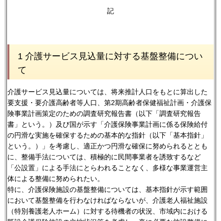
記
1 介護サービス見込量に対する基盤整備につい
て
介護サービス見込量については、将来推計人口をもとに算出した
要支援・要介護高齢者等人口、第2期高齢者保健福祉計画・介護保
険事業計画策定のための調査研究報告書（以下「調査研究報告
書」という。）及び国が示す「介護保険事業計画に係る保険給付
の円滑な実施を確保するための基本的な指針（以下「基本指針」
という。）」を考慮し、適正かつ円滑な確保に努められるととも
に、整備手法については、積極的に民間事業者を誘致するなど
「公設置」による手法にとらわれることなく、多様な事業運営主
体による整備に努められたい。
特に、介護保険施設の基盤整備については、基本指針が示す範囲
において基盤整備を行わなければならないが、介護老人福祉施設
（特別養護老人ホーム）に対する待機者の状況、市域内における