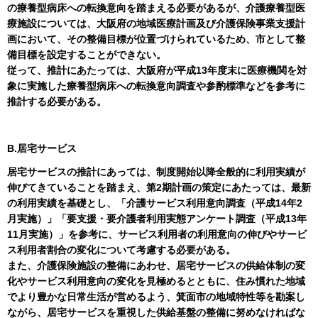
の療養型病床への転換意向を踏まえる必要があるが、介護療養型医
療施設については、大阪府の地域医療計画及び介護保険事業支援計
画において、その整備目標が位置づけられているため、市として整
備目標を設定することができない。
従って、推計にあたっては、大阪府が平成13年度末に医療機関を対
象に実施した療養型病床への転換意向調査や参酌標準などを参考に
推計する必要がある。
B.居宅サービス
居宅サービスの推計にあっては、制度開始以降全般的に利用実績が
伸びてきていることを踏まえ、第2期計画の策定にあたっては、最新
の利用実績を基礎とし、「介護サービス利用意向調査（平成14年2
月実施）」「要支援・要介護者利用実態アンケート調査（平成13年
11月実施）」を参考に、サービス利用者の利用意向の伸びやサービ
ス利用者割合の変化について考慮する必要がある。
また、介護保険施設の整備にあわせ、居宅サービスの供給体制の変
化やサービス利用意向の変化を見極めるとともに、住み慣れた地域
でより豊かな日常生活が営めるよう、箕面市の地域特性等を勘案し
ながら、居宅サービスを重視した供給基盤の整備に努めなければな