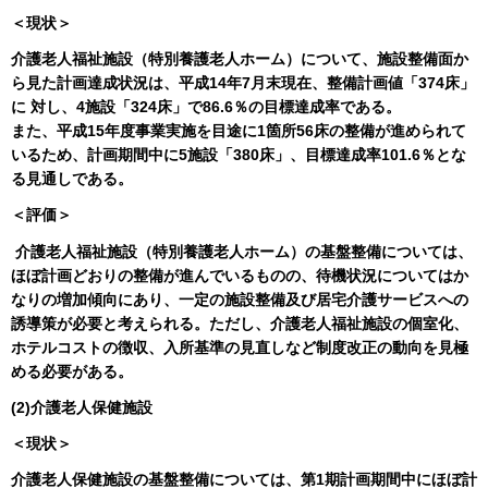
＜現状＞
介護老人福祉施設（特別養護老人ホーム）について、施設整備面か
ら見た計画達成状況は、平成14年7月末現在、整備計画値「374床」
に 対し、4施設「324床」で86.6％の目標達成率である。
また、平成15年度事業実施を目途に1箇所56床の整備が進められて
いるため、計画期間中に5施設「380床」、目標達成率101.6％とな
る見通しである。
＜評価＞
介護老人福祉施設（特別養護老人ホーム）の基盤整備については、
ほぼ計画どおりの整備が進んでいるものの、待機状況についてはか
なりの増加傾向にあり、一定の施設整備及び居宅介護サービスへの
誘導策が必要と考えられる。ただし、介護老人福祉施設の個室化、
ホテルコストの徴収、入所基準の見直しなど制度改正の動向を見極
める必要がある。
(2)介護老人保健施設
＜現状＞
介護老人保健施設の基盤整備については、第1期計画期間中にほぼ計