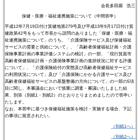
会長多田羅 浩三
保健・医療・福祉連携施策について（中間答申）
平成12年7月19日付け箕健地第279号及び平成13年9月17日付け箕
健政第42号をもって市長から諮問のありました「保健・医療・福
祉連携施策について」のうち、「介護保険サービス及び保健福祉
サービスの需要と供給について」、「高齢者保健福祉計画・介護
保険事業計画の事業評価システムの検討」の一部、「現行箕面市
高齢者保健福祉計画・介護保険事業計画の進捗状況に対する評価
について」、「介護保険給付の実態及び高齢者保健福祉サービス
の利用状況について」及び「介護保険にかかる介護サービス及び
高齢者保健福祉サービスの基盤整備の方向について」の一部の5項
目に関し、本審議会において慎重に調査・審議いたしました結
果、別添（別紙1・別紙2）のとおりとりまとめましたので答申い
たします。
なお、本答申に基づき保健福祉施策を検討・実施する場合、下記
の事項に留意されたい。
（別紙1へ）
（別紙2へ）