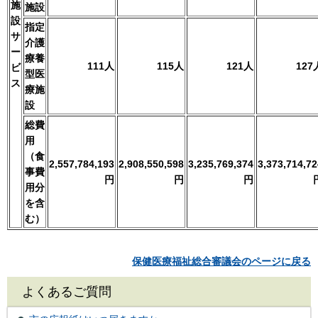
施
施設
設
指定
サ
介護
ー
療養
111人
115人
121人
127
ビ
型医
ス
療施
設
総費
用
（食
2,557,784,193
2,908,550,598
3,235,769,374
3,373,714,72
事費
円
円
円
用分
を含
む）
保健医療福祉総合審議会のページに戻る
よくあるご質問