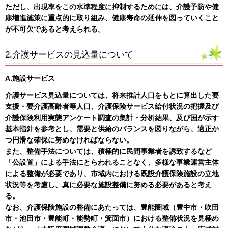
ただし、出現率をこの水準程度に抑制するためには、介護予防や健
康増進施策に重点的に取り組み、健康寿命の延伸を図っていくこと
が不可欠であると考えられる。
2.介護サービスの見込量について
A.施設サービス
介護サービス見込量については、将来推計人口をもとに算出した要
支援・要介護高齢者等人口、介護保険サービス給付状況の把握及び
介護保険利用実態アンケート調査の集計・分析結果、及び国が示す
基本指針を参考とし、需要と供給のバランスを図りながら、適正か
つ円滑な確保に努めなければならない。
また、整備手法については、積極的に民間事業者を誘致するなど
「公設置」による手法にとらわれることなく、多様な事業運営主体
による整備が必要であり、市域内における既設介護保険施設の立地
状況等を考慮し、真に必要な施設整備に努める必要があると考え
る。
なお、介護保険施設の整備にあたっては、豊能圏域（豊中市・吹田
市・池田市・豊能町・能勢町・箕面市）における整備状況を見極め