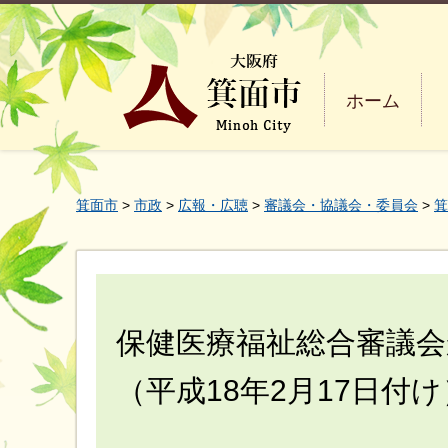
ホーム
箕面市
>
市政
>
広報・広聴
>
審議会・協議会・委員会
>
箕
保健医療福祉総合審議
（平成18年2月17日付け