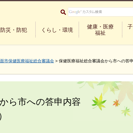
大阪府箕面市 Minoh City
健康・医療
子
防災・防犯
くらし・環境
福祉
面市保健医療福祉総合審議会
> 保健医療福祉総合審議会から市への答申
会から市への答申内容
）