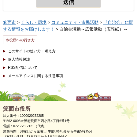
箕面市
>
くらし・環境
>
コミュニティ・市民活動
>
『自治会』に関
する情報をお届けします！
> 自治会活動～広報活動（広報紙）～
市役所への行き方
このサイトの使い方・考え方
個人情報保護
RSS配信について
メールアドレスに関する注意事項
箕面市役所
法人番号：1000020272205
〒562-0003大阪府箕面市西小路4丁目6番1号
電話：072-723-2121（代表）
業務時間：月曜日から金曜日 午前8時45分から午後5時15分
（祝日・休日、12月29日から1月3日を除く。