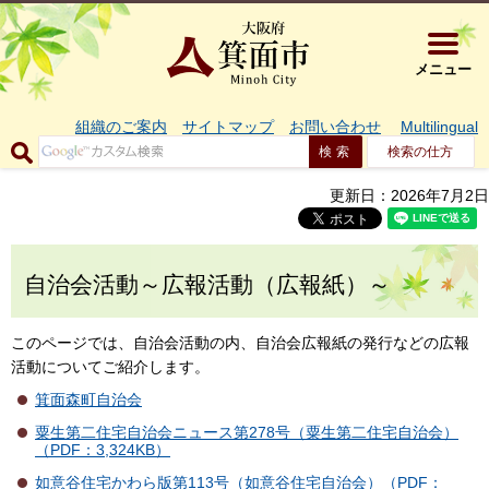
大阪府箕面市 
メニュー
組織のご案内
サイトマップ
お問い合わせ
Multilingual
検索の仕方
更新日：2026年7月2日
自治会活動～広報活動（広報紙）～
このページでは、自治会活動の内、自治会広報紙の発行などの広報
活動についてご紹介します。
箕面森町自治会
粟生第二住宅自治会ニュース第278号（粟生第二住宅自治会）
（PDF：3,324KB）
如意谷住宅かわら版第113号（如意谷住宅自治会）（PDF：