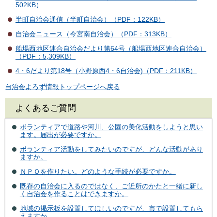
502KB）
半町自治会通信（半町自治会）（PDF：122KB）
自治会ニュース（今宮南自治会）（PDF：313KB）
船場西地区連合自治会だより第64号（船場西地区連合自治会）
（PDF：5,309KB）
4・6だより第18号（小野原西4・6自治会)（PDF：211KB）
自治会よろず情報トップページへ戻る
よくあるご質問
ボランティアで道路や河川、公園の美化活動をしようと思い
ます。届出が必要ですか。
ボランティア活動をしてみたいのですが、どんな活動があり
ますか。
ＮＰＯを作りたい。どのような手続が必要ですか。
既存の自治会に入るのではなく、ご近所のかたと一緒に新し
く自治会を作ることはできますか。
地域の掲示板を設置してほしいのですが、市で設置してもら
えますか。