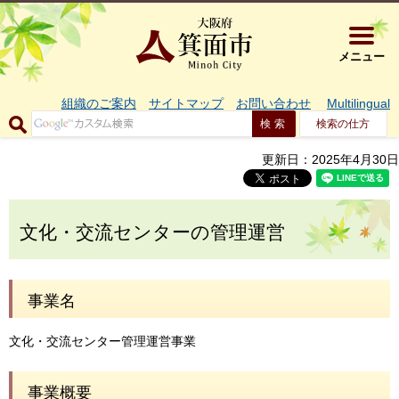
大阪府箕面市 
メニュー
組織のご案内
サイトマップ
お問い合わせ
Multilingual
検索の仕方
更新日：2025年4月30日
文化・交流センターの管理運営
事業名
文化・交流センター管理運営事業
事業概要