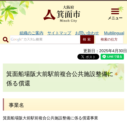
大阪府箕面市 
メニュー
組織のご案内
サイトマップ
お問い合わせ
Multilingual
検索の仕方
更新日：2025年4月30日
箕面船場阪大前駅前複合公共施設整備に
係る償還
事業名
箕面船場阪大前駅前複合公共施設整備に係る償還事業