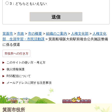
3：どちらともいえない
箕面市
>
市政
>
市の概要
>
組織のご案内
>
人権文化部
>
人権文化
部 生涯学習・市民活動課
> 箕面船場阪大前駅前複合公共施設整備
に係る償還
市役所への行き方
このサイトの使い方・考え方
個人情報保護
RSS配信について
メールアドレスに関する注意事項
箕面市役所