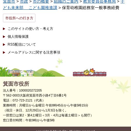
箕面市
>
市政
>
市の概要
>
組織のご案内
>
教育委員会事務局
>
子
ども未来部 こども園推進課
> 保育幼稚園総務室一般事務経費
市役所への行き方
このサイトの使い方・考え方
個人情報保護
RSS配信について
メールアドレスに関する注意事項
箕面市役所
法人番号：1000020272205
〒562-0003大阪府箕面市西小路4丁目6番1号
電話：072-723-2121（代表）
業務時間：月曜日から金曜日 午前8時45分から午後5時15分
（祝日・休日、12月29日から1月3日を除く。
一部窓口は第2・第4土曜日＜3月・4月は毎週土曜日＞も開庁）
窓口受付時間：午前9時から午後5時