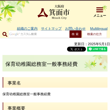
大阪府箕面市 
メニュー
組織のご案内
サイトマップ
お問い合わせ
Multilingual
検索の仕方
更新日：2025年5月1日
保育幼稚園総務室一般事務経費
事業名
保育幼稚園総務室一般事務経費
事業概要