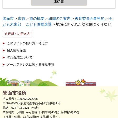
箕面市
>
市政
>
市の概要
>
組織のご案内
>
教育委員会事務局
>
子
ども未来部 こども園推進課
> 地域に開かれた幼稚園づくりなど
市役所への行き方
このサイトの使い方・考え方
個人情報保護
RSS配信について
メールアドレスに関する注意事項
箕面市役所
法人番号：1000020272205
〒562-0003大阪府箕面市西小路4丁目6番1号
電話：072-723-2121（代表）
業務時間：月曜日から金曜日 午前8時45分から午後5時15分
（祝日・休日、12月29日から1月3日を除く。