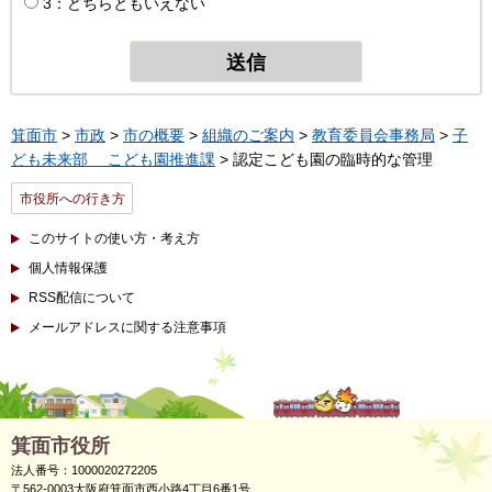
3：どちらともいえない
箕面市
>
市政
>
市の概要
>
組織のご案内
>
教育委員会事務局
>
子
ども未来部 こども園推進課
> 認定こども園の臨時的な管理
市役所への行き方
このサイトの使い方・考え方
個人情報保護
RSS配信について
メールアドレスに関する注意事項
箕面市役所
法人番号：1000020272205
〒562-0003大阪府箕面市西小路4丁目6番1号