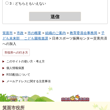
3：どちらともいえない
箕面市
>
市政
>
市の概要
>
組織のご案内
>
教育委員会事務局
>
子
ども未来部 こども園推進課
> 日本スポーツ振興センター災害共済
への加入
市役所への行き方
このサイトの使い方・考え方
個人情報保護
RSS配信について
メールアドレスに関する注意事項
箕面市役所