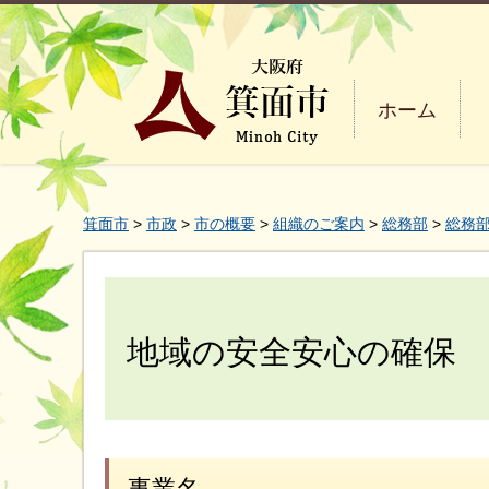
ホーム
箕面市
>
市政
>
市の概要
>
組織のご案内
>
総務部
>
総務部
地域の安全安心の確保
事業名