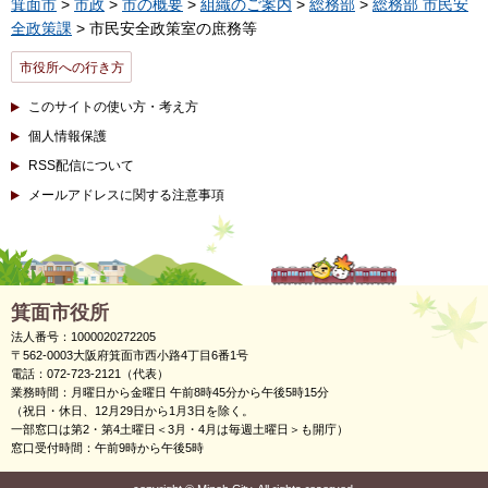
箕面市
>
市政
>
市の概要
>
組織のご案内
>
総務部
>
総務部 市民安
全政策課
> 市民安全政策室の庶務等
市役所への行き方
このサイトの使い方・考え方
個人情報保護
RSS配信について
メールアドレスに関する注意事項
箕面市役所
法人番号：1000020272205
〒562-0003大阪府箕面市西小路4丁目6番1号
電話：072-723-2121（代表）
業務時間：月曜日から金曜日 午前8時45分から午後5時15分
（祝日・休日、12月29日から1月3日を除く。
一部窓口は第2・第4土曜日＜3月・4月は毎週土曜日＞も開庁）
窓口受付時間：午前9時から午後5時