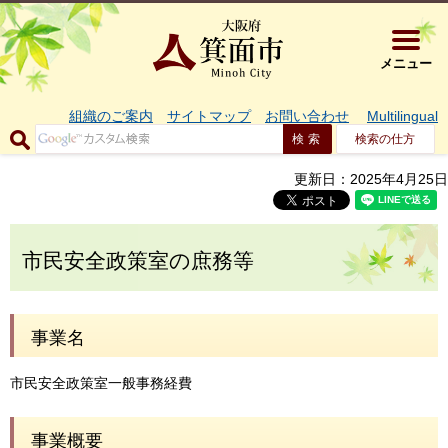
大阪府箕面市 
メニュー
組織のご案内
サイトマップ
お問い合わせ
Multilingual
検索の仕方
更新日：2025年4月25日
市民安全政策室の庶務等
事業名
市民安全政策室一般事務経費
事業概要