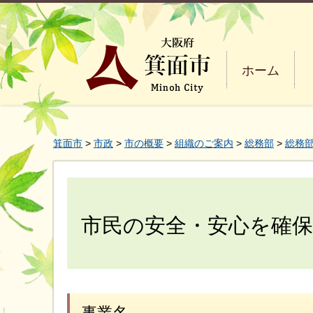
ホーム
箕面市
>
市政
>
市の概要
>
組織のご案内
>
総務部
>
総務部
市民の安全・安心を確保
事業名