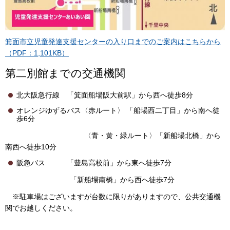
箕面市立児童発達支援センターの入り口までのご案内はこちらから
（PDF：1,101KB）
第二別館までの交通機関
北大阪急行線 「箕面船場阪大前駅」から西へ徒歩8分
オレンジゆずるバス〈赤ルート〉 「船場西二丁目」から南へ徒
歩6分
〈青・黄・緑ルート〉「新船場北橋」から
南西へ徒歩10分
阪急バス 「豊島高校前」から東へ徒歩7分
「新船場南橋」から西へ徒歩7分
※駐車場はございますが台数に限りがありますので、公共交通機
関でお越しください。