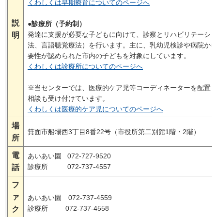
くわしくは早期療育についてのページへ
説
●診療所（予約制）
発達に支援が必要な子どもに向けて、診察とリハビリテーシ
明
法、言語聴覚療法）を行います。主に、乳幼児検診や病院か
要性が認められた市内の子どもを対象にしています。
くわしくは診療所についてのページへ
※当センターでは、医療的ケア児等コーディネーターを配置
相談も受け付けています。
くわしくは医療的ケア児についてのページへ
場
箕面市船場西3丁目8番22号（市役所第二別館1階・2階）
所
電
あいあい園 072-727-9520
診療所 072-737-4557
話
フ
ァ
あいあい園 072-737-4559
診療所 072-737-4558
ク