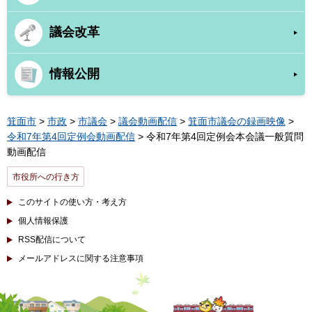
議会改革
情報公開
箕面市
>
市政
>
市議会
>
議会動画配信
>
箕面市議会の録画映像
>
令和7年第4回定例会動画配信
> 令和7年第4回定例会本会議一般質問
動画配信
市役所への行き方
このサイトの使い方・考え方
個人情報保護
RSS配信について
メールアドレスに関する注意事項