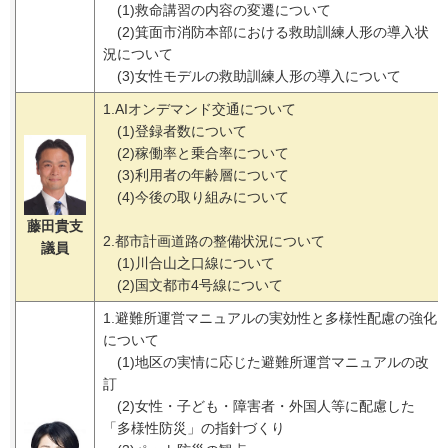
(1)救命講習の内容の変遷について
(2)箕面市消防本部における救助訓練人形の導入状
況について
(3)女性モデルの救助訓練人形の導入について
1.AIオンデマンド交通について
(1)登録者数について
(2)稼働率と乗合率について
(3)利用者の年齢層について
(4)今後の取り組みについて
藤田貴支
2.都市計画道路の整備状況について
議員
(1)川合山之口線について
(2)国文都市4号線について
1.避難所運営マニュアルの実効性と多様性配慮の強化
について
(1)地区の実情に応じた避難所運営マニュアルの改
訂
(2)女性・子ども・障害者・外国人等に配慮した
「多様性防災」の指針づくり