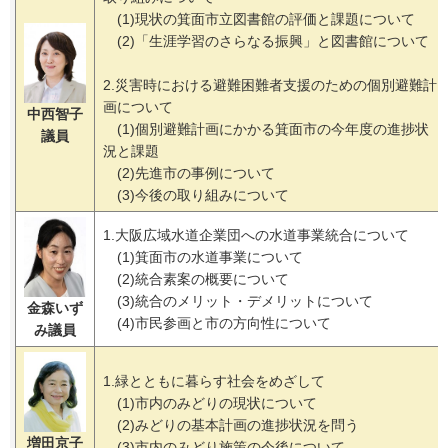
(1)現状の箕面市立図書館の評価と課題について
(2)「生涯学習のさらなる振興」と図書館について
2.災害時における避難困難者支援のための個別避難計
画について
中西智子
(1)個別避難計画にかかる箕面市の今年度の進捗状
議員
況と課題
(2)先進市の事例について
(3)今後の取り組みについて
1.大阪広域水道企業団への水道事業統合について
(1)箕面市の水道事業について
(2)統合素案の概要について
(3)統合のメリット・デメリットについて
金森いず
(4)市民参画と市の方向性について
み議員
1.緑とともに暮らす社会をめざして
(1)市内のみどりの現状について
(2)みどりの基本計画の進捗状況を問う
増田京子
(3)市内のみどり施策の今後について