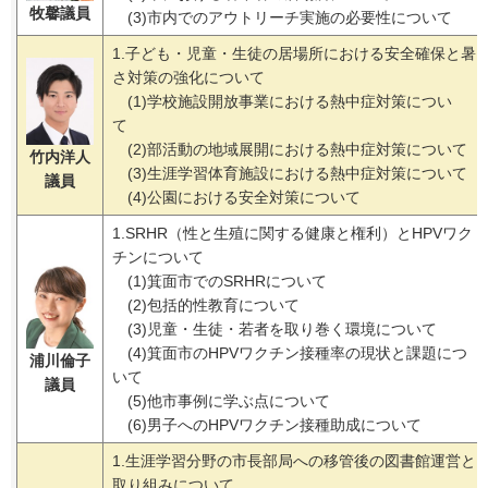
牧馨議員
(3)市内でのアウトリーチ実施の必要性について
1.子ども・児童・生徒の居場所における安全確保と暑
さ対策の強化について
(1)学校施設開放事業における熱中症対策につい
て
(2)部活動の地域展開における熱中症対策について
竹内洋人
(3)生涯学習体育施設における熱中症対策について
議員
(4)公園における安全対策について
1.SRHR（性と生殖に関する健康と権利）とHPVワク
チンについて
(1)箕面市でのSRHRについて
(2)包括的性教育について
(3)児童・生徒・若者を取り巻く環境について
(4)箕面市のHPVワクチン接種率の現状と課題につ
浦川倫子
いて
議員
(5)他市事例に学ぶ点について
(6)男子へのHPVワクチン接種助成について
1.生涯学習分野の市長部局への移管後の図書館運営と
取り組みについて