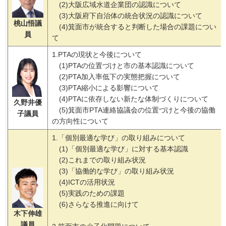
(2)大阪広域水道企業団の認識について
(3)大阪府下自治体の統合状況の認識について
桃山悟議
(4)箕面市が統合すると判断した場合の課題につい
員
て
1.PTAの現状と今後について
(1)PTAの位置づけと市の基本認識について
(2)PTA加入率低下の実態把握について
(3)PTA縮小による影響について
(4)PTAに依存しない新たな体制づくりについて
久野井優
(5)箕面市PTA連絡協議会の位置づけと今後の協働
子
議員
の方向性について
1.「個別最適な学び」の取り組みについて
(1)「個別最適な学び」に対する基本認識
(2)これまでの取り組み状況
(3)「協働的な学び」の取り組み状況
(4)ICTの活用状況
(5)実践のための課題
(6)さらなる推進に向けて
木下伸雄
議員