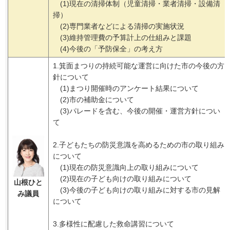
(1)現在の清掃体制（児童清掃・業者清掃・設備清
掃）
(2)専門業者などによる清掃の実施状況
(3)維持管理費の予算計上の仕組みと課題
(4)今後の「予防保全」の考え方
1.箕面まつりの持続可能な運営に向けた市の今後の方
針について
(1)まつり開催時のアンケート結果について
(2)市の補助金について
(3)パレードを含む、今後の開催・運営方針につい
て
2.子どもたちの防災意識を高めるための市の取り組み
について
(1)現在の防災意識向上の取り組みについて
(2)現在の子ども向けの取り組みについて
山根ひと
(3)今後の子ども向けの取り組みに対する市の見解
み
議員
について
3.多様性に配慮した救命講習について