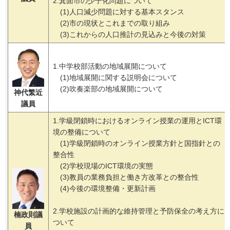
2.箕面市の少子化問題について
(1)人口減少問題に対する基本スタンス
(2)市の現状とこれまでの取り組み
(3)これからの人口推計の見込みと今後の対策
1.中学校部活動の地域展開について
(1)地域展開に関する説明会について
(2)吹奏楽部の地域展開について
神代繁近
議員
1.学級閉鎖時におけるオンライン授業の運用とICT環
境の整備について
(1)学級閉鎖時のオンライン授業方針と国指針との
整合性
(2)学校現場のICT環境の実態
(3)教員の業務負担と働き方改革との整合性
(4)今後の環境整備・更新計画
2.学校施設の計画的な維持管理と予防保全の考え方に
楠政則議
ついて
員