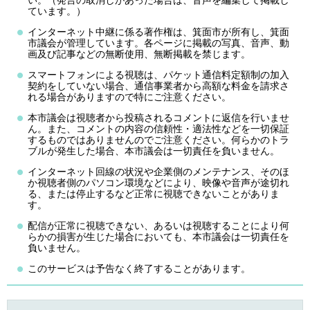
い。（発言の取消しがあった場合は、音声を編集して掲載し
ています。）
インターネット中継に係る著作権は、箕面市が所有し、箕面
市議会が管理しています。各ページに掲載の写真、音声、動
画及び記事などの無断使用、無断掲載を禁じます。
スマートフォンによる視聴は、パケット通信料定額制の加入
契約をしていない場合、通信事業者から高額な料金を請求さ
れる場合がありますので特にご注意ください。
本市議会は視聴者から投稿されるコメントに返信を行いませ
ん。また、コメントの内容の信頼性・適法性などを一切保証
するものではありませんのでご注意ください。何らかのトラ
ブルが発生した場合、本市議会は一切責任を負いません。
インターネット回線の状況や企業側のメンテナンス、そのほ
か視聴者側のパソコン環境などにより、映像や音声が途切れ
る、または停止するなど正常に視聴できないことがありま
す。
配信が正常に視聴できない、あるいは視聴することにより何
らかの損害が生じた場合においても、本市議会は一切責任を
負いません。
このサービスは予告なく終了することがあります。