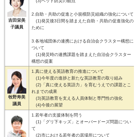
(3)ペット防災の観点
2.自助・共助の促進と小規模防災組織の強化について
吉田栄美
(1)発災後3日間を踏まえた自助・共助の促進強化の
子
議員
ために
3.各地域団体の連携における自治会クラスター構想に
ついて
(1)発災時の連携課題を踏まえた自治会クラスター
構想の提案
1.真に使える英語教育の推進について
(1)今年度の進捗と新たな英語教育の取り組み
(2)「真に使える英語力」を育むうえでの課題とこ
れまでの成果
牧野寿美
(3)英語教育を支える人員体制と専門性の強化
議員
(4)今後の展望
1.若年者の支援体制を問う
(1)「グリ下キッズ」とオーバードーズ問題につい
て
(2)市における若年者の居場所について