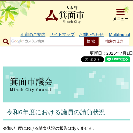
大阪府箕面市 
メニュー
組織のご案内
サイトマップ
お問い合わせ
Multilingual
検索の仕方
更新日：2025年7月1日
令和6年度における議員の請負状況
令和6年度における請負状況の報告はありません。