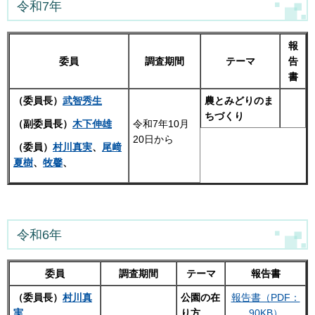
令和7年
報
委員
調査期間
テーマ
告
書
（委員長）
武智秀生
農とみどりのま
ちづくり
令和7年10月
（副委員長）
木下伸雄
20日から
（委員）
村川真実
、
尾﨑
夏樹
、
牧馨
、
令和6年
委員
調査期間
テーマ
報告書
（委員長）
村川真
公園の在
報告書（PDF：
実
り方
90KB）