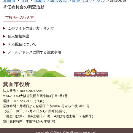
箕面市
>
市政
>
市議会
>
議会改革
>
政策形成サイクル
> 建設水道
常任委員会の調査活動
市役所への行き方
このサイトの使い方・考え方
個人情報保護
RSS配信について
メールアドレスに関する注意事項
箕面市役所
法人番号：1000020272205
〒562-0003大阪府箕面市西小路4丁目6番1号
電話：072-723-2121（代表）
業務時間：月曜日から金曜日 午前8時45分から午後5時15分
（祝日・休日、12月29日から1月3日を除く。
一部窓口は第2・第4土曜日＜3月・4月は毎週土曜日＞も開庁）
窓口受付時間：午前9時から午後5時
copyright
©
Minoh City. All rights reserved.