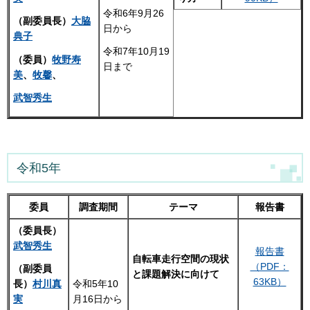
令和6年9月26
（副委員長）
大脇
日から
典子
令和7年10月19
（委員）
牧野寿
日まで
美
、
牧馨
、
武智秀生
令和5年
委員
調査期間
テーマ
報告書
（委員長）
武智秀生
報告書
自転車走行空間の現状
（PDF：
（副委員
と課題解決に向けて
63KB）
令和5年10
長）
村川真
月16日から
実