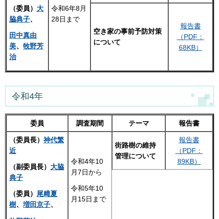
令和6年8月
（委員）
大
28日まで
脇典子
、
報告書
空き家の事前予防対策
田中真由
（PDF：
について
美
、
牧野芳
68KB）
治
令和4年
委員
調査期間
テーマ
報告書
（委員長）
神代繁
報告書
街路樹の維持
近
（PDF：
管理について
令和4年10
89KB）
（副委員長）
大脇
月7日から
典子
令和5年10
（委員）
尾﨑夏
月15日まで
樹
、
増田京子
、