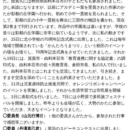
た。授賞式には秋田県由利本荘市の子どもたちも参加されました。
少し余談になりますが、以前にアカデミー賞を受賞された作家のか
たが彩都の丘学園へ行かれ、初めて小中一貫校を見られました。そ
して、彩都の丘の小中一貫校を舞台に三部作の物語を書かれ、現在
第2巻まで刊行されています。作品中の学園名は違いますが、学校の
造りは彩都の丘学園に非常に似ているようです。次に私の動きです
が、15日に北小学校の70周年記念式典に出席しました。これは毎年
地域で開催されている「かんたろうまつり」という校区のイベント
の場をお借りし、70周年記念式典をさせていただきました。それか
ら19日には、箕面市・由利本荘市「教育連携に関する協定書」の調
印式を、由利本荘市の佐々田教育長、倉田市長、私の3人で行いまし
た。由利本荘市とはこれまでも交流してきましたが、引き続き、ま
すます交流を深めていくことをお約束させていただきました。ま
た、11月は児童虐待防止推進月間で、オレンジリボンキャンペーン
のイベントを実施しました。それから生涯学習では市民展を開催
し、1日に表彰式を行いました。7日には小野原で多民族フェスティ
バルを開催しました。昨年よりも会場が広く、大勢のかたに参加し
ていただき、大きなイベントとなりました。
◯委員長（山元行博
君）
：
他の委員さんがたから、参加された行事
で感想等ございますか。
◯委員（丹澤直己君）：
英語のスピーチコンテストに出席しまし