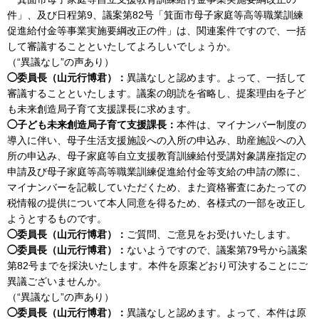
件」、及び日程第9、議案第82号「箕面市母子家庭等高等職業訓練
促進給付金等事業実施要綱改正の件」は、関連案件ですので、一括
して審議することといたしてよろしいでしょうか。
（“異議なし”の声あり）
◯委員長（山元行博君）：
異議なしと認めます。よって、一括して
審議することといたします。議案の朗読を省略し、提案理由を子ど
も未来創造局子育て支援課長に求めます。
◯子ども未来創造局子育て支援課長：
本件は、マイナンバー制度の
導入に伴い、母子生活支援施設への入所の申込み、助産施設への入
所の申込み、母子家庭等自立支援教育訓練給付受講対象講座指定の
申請及び母子家庭等高等職業訓練促進給付金等支給の申請の際に、
マイナンバーを記載していただくため、また資格審査にあたっての
税情報の提供について本人同意を得るため、各様式の一部を改正し
ようとするものです。
◯委員長（山元行博君）：
ご質問、ご意見をお受けいたします。
◯委員長（山元行博君）：
ないようですので、議案第79号から議案
第82号までを採決いたします。本件を原案どおり可決することにご
異議ございませんか。
（“異議なし”の声あり）
◯委員長（山元行博君）：
異議なしと認めます。よって、本件は原