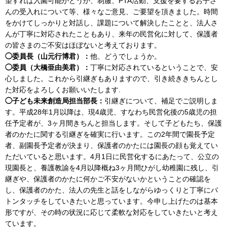
望すれば入園可能かどうか、制服、PTA活動、支援を要するお子さ
んの受入れについて等、様々なご意見、ご要望を頂きました。時間
をかけてしっかりと対話し、課題について解決したことと、法人さ
んが丁寧に対応されたこともあり、来年の民営化に対して、保護者
の皆さまのご不安はほぼないと考えております。
◯委員長（山元行博君）
：
他、どうでしょうか。
◯委員（大橋亜由美君）：
丁寧に対応されているということで、安
心しました。これから引継ぎもありますので、引き続ききちんとし
た対応をよろしくお願いいたします.
◯子ども未来創造局担当部長：
引継ぎについて、補足でご説明しま
す。平成28年1月以降は、現4歳児、すなわち民営化後の5歳児の担
任予定者が、3ヶ月間きちんと担当します。そして子どもたち、保護
者のかたに関する引継ぎを確実に行います。この2年間で園長予定
者、副園長予定者が決まり、保護者のかたには園長の顔も覚えてい
ただいていると思います。4月1日に民営化するにあたって、公立の
現園長と、養護教諭を4月以降概ね3ヶ月間ひがし幼稚園に残し、引
継ぎや、保護者のかたに何かご不安がないかということの確認を
し、保護者のかた、法人の先生と話をしながらゆっくりと丁寧にバ
トンタッチをしていきたいと思っています。今申し上げたのは基本
形ですが、その時の状況に応じて柔軟な対応をしていきたいと考え
ています。