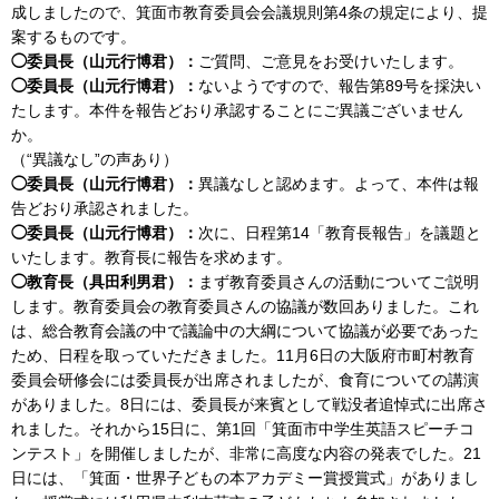
成しましたので、箕面市教育委員会会議規則第4条の規定により、提
案するものです。
◯委員長（山元行博君）：
ご質問、ご意見をお受けいたします。
◯委員長（山元行博君）：
ないようですので、報告第89号を採決い
たします。本件を報告どおり承認することにご異議ございません
か。
（“異議なし”の声あり）
◯委員長（山元行博君）：
異議なしと認めます。よって、本件は報
告どおり承認されました。
◯委員長（山元行博君）：
次に、日程第14「教育長報告」を議題と
いたします。教育長に報告を求めます。
◯教育長（具田利男君）：
まず教育委員さんの活動についてご説明
します。教育委員会の教育委員さんの協議が数回ありました。これ
は、総合教育会議の中で議論中の大綱について協議が必要であった
ため、日程を取っていただきました。11月6日の大阪府市町村教育
委員会研修会には委員長が出席されましたが、食育についての講演
がありました。8日には、委員長が来賓として戦没者追悼式に出席さ
れました。それから15日に、第1回「箕面市中学生英語スピーチコ
ンテスト」を開催しましたが、非常に高度な内容の発表でした。21
日には、「箕面・世界子どもの本アカデミー賞授賞式」がありまし