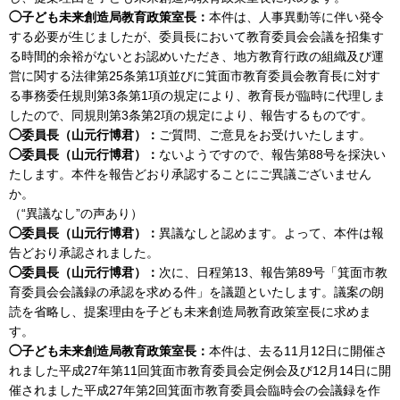
◯子ども未来創造局教育政策室長：
本件は、人事異動等に伴い発令
する必要が生じましたが、委員長において教育委員会会議を招集す
る時間的余裕がないとお認めいただき、地方教育行政の組織及び運
営に関する法律第25条第1項並びに箕面市教育委員会教育長に対す
る事務委任規則第3条第1項の規定により、教育長が臨時に代理しま
したので、同規則第3条第2項の規定により、報告するものです。
◯委員長（山元行博君）：
ご質問、ご意見をお受けいたします。
◯委員長（山元行博君）：
ないようですので、報告第88号を採決い
たします。本件を報告どおり承認することにご異議ございません
か。
（“異議なし”の声あり）
◯委員長（山元行博君）：
異議なしと認めます。よって、本件は報
告どおり承認されました。
◯委員長（山元行博君）：
次に、日程第13、報告第89号「箕面市教
育委員会会議録の承認を求める件」を議題といたします。議案の朗
読を省略し、提案理由を子ども未来創造局教育政策室長に求めま
す。
◯子ども未来創造局教育政策室長：
本件は、去る11月12日に開催さ
れました平成27年第11回箕面市教育委員会定例会及び12月14日に開
催されました平成27年第2回箕面市教育委員会臨時会の会議録を作