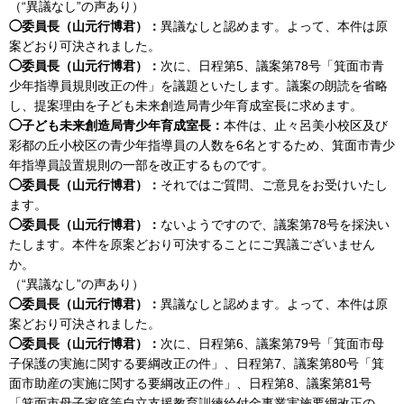
（“異議なし”の声あり）
◯委員長（山元行博君）：
異議なしと認めます。よって、本件は原
案どおり可決されました。
◯委員長（山元行博君）：
次に、日程第5、議案第78号「箕面市青
少年指導員規則改正の件」を議題といたします。議案の朗読を省略
し、提案理由を子ども未来創造局青少年育成室長に求めます。
◯子ども未来創造局青少年育成室長：
本件は、止々呂美小校区及び
彩都の丘小校区の青少年指導員の人数を6名とするため、箕面市青少
年指導員設置規則の一部を改正するものです。
◯委員長（山元行博君）：
それではご質問、ご意見をお受けいたし
ます。
◯委員長（山元行博君）：
ないようですので、議案第78号を採決い
たします。本件を原案どおり可決することにご異議ございません
か。
（“異議なし”の声あり）
◯委員長（山元行博君）：
異議なしと認めます。よって、本件は原
案どおり可決されました。
◯委員長（山元行博君）：
次に、日程第6、議案第79号「箕面市母
子保護の実施に関する要綱改正の件」、日程第7、議案第80号「箕
面市助産の実施に関する要綱改正の件」、日程第8、議案第81号
「箕面市母子家庭等自立支援教育訓練給付金事業実施要綱改正の