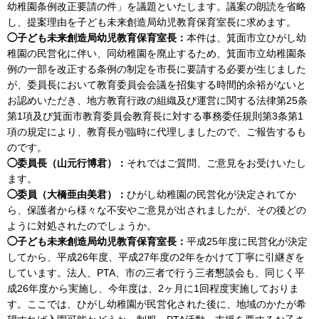
幼稚園条例改正要請の件」を議題といたします。議案の朗読を省略
し、提案理由を子ども未来創造局幼児教育保育室長に求めます。
◯子ども未来創造局幼児教育保育室長：
本件は、箕面市立ひがし幼
稚園の民営化に伴い、同幼稚園を廃止するため、箕面市立幼稚園条
例の一部を改正する条例の制定を市長に要請する必要が生じました
が、委員長において教育委員会会議を招集する時間的余裕がないと
お認めいただき、地方教育行政の組織及び運営に関する法律第25条
第1項及び箕面市教育委員会教育長に対する事務委任規則第3条第1
項の規定により、教育長が臨時に代理しましたので、ご報告するも
のです。
◯委員長（山元行博君）
：
それではご質問、ご意見をお受けいたし
ます。
◯委員（大橋亜由美君）：
ひがし幼稚園の民営化が決定されてか
ら、保護者から様々な不安やご意見が出されましたが、その後どの
ように対処されたのでしょうか。
◯
子ども未来創造局幼児教育保育室長
：
平成25年度に民営化が決定
してから、平成26年度、平成27年度の2年をかけて丁寧に引継ぎを
しています。法人、PTA、市の三者で行う三者懇談会も、同じく平
成26年度から実施し、今年度は、2ヶ月に1回程度実施しておりま
す。ここでは、ひがし幼稚園が民営化された後に、地域のかたが希