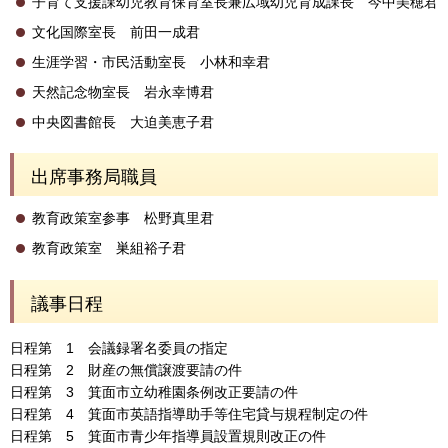
子育て支援課幼児教育保育室長兼広域幼児育成課長 今中美穂君
文化国際室長 前田一成君
生涯学習・市民活動室長 小林和幸君
天然記念物室長 岩永幸博君
中央図書館長 大迫美恵子君
出席事務局職員
教育政策室参事 松野真里君
教育政策室 巣組裕子君
議事日程
日程第 1 会議録署名委員の指定
日程第 2 財産の無償譲渡要請の件
日程第 3 箕面市立幼稚園条例改正要請の件
日程第 4 箕面市英語指導助手等住宅貸与規程制定の件
日程第 5 箕面市青少年指導員設置規則改正の件