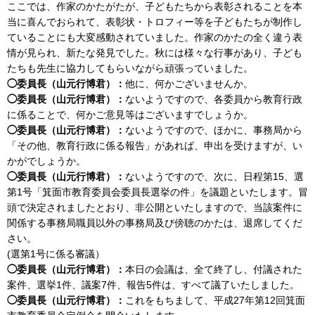
ここでは、作家のかたがたが、子どもたちから表彰されることを本
当に喜んでおられて、表彰状・トロフィー等を子どもたちが制作し
ていることにも大変感動されていました。作家のかたの全く違う表
情が見られ、新たな発見でした。秋には様々な行事があり、子ども
たちも先生に協力してもらいながら頑張っていました。
◯委員長（山元行博君）：
他に、何かございませんか。
◯委員長（山元行博君）：
ないようですので、各委員から教育行政
に係ることで、何かご意見等はございますでしょうか。
◯委員長（山元行博君）：
ないようですので、ほかに、事務局から
「その他、教育行政に係る報告」があれば、申出を受けますが、い
かがでしょうか。
◯委員長（山元行博君）：
ないようですので、次に、日程第15、選
第1号「箕面市教育委員会委員長選挙の件」を議題といたします。冒
頭で決定されましたとおり、非公開といたしますので、当該案件に
関係する事務局職員以外の事務局及び傍聴のかたは、退席してくだ
さい。
(選第1号に係る審議）
◯委員長（山元行博君）：
本日の会議は、全て終了し、付議された
案件、選挙1件、議案7件、報告5件は、すべて議了いたしました。
◯委員長（山元行博君）：
これをもちまして、平成27年第12回箕面