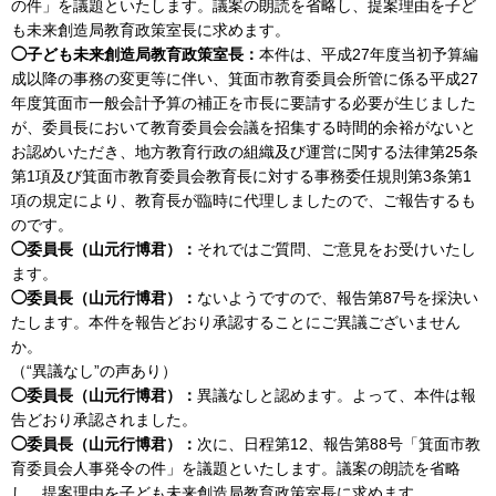
の件」を議題といたします。議案の朗読を省略し、提案理由を子ど
も未来創造局教育政策室長に求めます。
◯子ども未来創造局教育政策室長：
本件は、平成27年度当初予算編
成以降の事務の変更等に伴い、箕面市教育委員会所管に係る平成27
年度箕面市一般会計予算の補正を市長に要請する必要が生じました
が、委員長において教育委員会会議を招集する時間的余裕がないと
お認めいただき、地方教育行政の組織及び運営に関する法律第25条
第1項及び箕面市教育委員会教育長に対する事務委任規則第3条第1
項の規定により、教育長が臨時に代理しましたので、ご報告するも
のです。
◯委員長（山元行博君）：
それではご質問、ご意見をお受けいたし
ます。
◯委員長（山元行博君）：
ないようですので、報告第87号を採決い
たします。本件を報告どおり承認することにご異議ございません
か。
（“異議なし”の声あり）
◯委員長（山元行博君）：
異議なしと認めます。よって、本件は報
告どおり承認されました。
◯委員長（山元行博君）：
次に、日程第12、報告第88号「箕面市教
育委員会人事発令の件」を議題といたします。議案の朗読を省略
し、提案理由を子ども未来創造局教育政策室長に求めます。