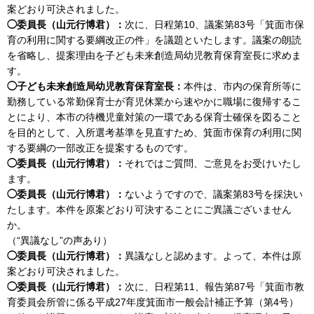
案どおり可決されました。
◯委員長（山元行博君）：
次に、日程第10、議案第83号「箕面市保
育の利用に関する要綱改正の件」を議題といたします。議案の朗読
を省略し、提案理由を子ども未来創造局幼児教育保育室長に求めま
す。
◯子ども未来創造局幼児教育保育室長：
本件は、市内の保育所等に
勤務している常勤保育士が育児休業から速やかに職場に復帰するこ
とにより、本市の待機児童対策の一環である保育士確保を図ること
を目的として、入所選考基準を見直すため、箕面市保育の利用に関
する要綱の一部改正を提案するものです。
◯委員長（山元行博君）：
それではご質問、ご意見をお受けいたし
ます。
◯委員長（山元行博君）：
ないようですので、議案第83号を採決い
たします。本件を原案どおり可決することにご異議ございません
か。
（“異議なし”の声あり）
◯委員長（山元行博君）：
異議なしと認めます。よって、本件は原
案どおり可決されました。
◯委員長（山元行博君）：
次に、日程第11、報告第87号「箕面市教
育委員会所管に係る平成27年度箕面市一般会計補正予算（第4号）