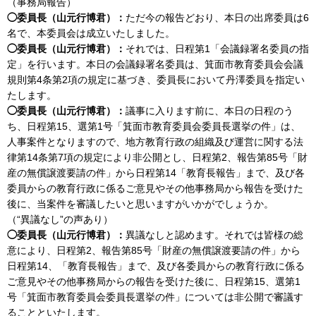
（事務局報告）
◯委員長（山元行博君）：
ただ今の報告どおり、本日の出席委員は6
名で、本委員会は成立いたしました。
◯委員長（山元行博君）：
それでは、日程第1「会議録署名委員の指
定」を行います。本日の会議録署名委員は、箕面市教育委員会会議
規則第4条第2項の規定に基づき、委員長において丹澤委員を指定い
たします。
◯委員長（山元行博君）：
議事に入ります前に、本日の日程のう
ち、日程第15、選第1号「箕面市教育委員会委員長選挙の件」は、
人事案件となりますので、地方教育行政の組織及び運営に関する法
律第14条第7項の規定により非公開とし、日程第2、報告第85号「財
産の無償譲渡要請の件」から日程第14「教育長報告」まで、及び各
委員からの教育行政に係るご意見やその他事務局から報告を受けた
後に、当案件を審議したいと思いますがいかがでしょうか。
（“異議なし”の声あり）
◯委員長（山元行博君）：
異議なしと認めます。それでは皆様の総
意により、日程第2、報告第85号「財産の無償譲渡要請の件」から
日程第14、「教育長報告」まで、及び各委員からの教育行政に係る
ご意見やその他事務局からの報告を受けた後に、日程第15、選第1
号「箕面市教育委員会委員長選挙の件」については非公開で審議す
ることといたします。