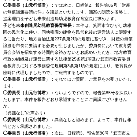
◯委員長（山元行博君）：
では次に、日程第2、報告第85号「財産
の無償譲渡要請の件」を議題といたします。議案の朗読を省略し、
提案理由を子ども未来創造局幼児教育保育室長に求めます。
子ども未来創造局幼児教育保育室長
：本件は、箕面市立ひがし幼稚
園の民営化に伴い、同幼稚園の建物を民営化後の運営法人に譲渡す
るに当たり、地方自治法第237条第2項の規定に基づき、財産の無償
譲渡を市長に要請する必要が生じましたが、委員長において教育委
員会会議を招集する時間的余裕がないとお認めいただき、地方教育
行政の組織及び運営に関する法律第25条第1項及び箕面市教育委員
会教育長に対する事務委任規則第3条第1項の規定により、教育長が
臨時に代理しましたので、ご報告するものです。
◯委員長（山元行博君
）
：
それではご質問、ご意見をお受けいたし
ます。
◯委員長（山元行博君）
：
ないようですので、報告第85号を採決い
たします。本件を報告どおり承認することにご異議ございません
か。
（異議なし”の声あり）
◯委員長（山元行博君）：
異議なしと認めます。よって、本件は報
告どおり承認されました。
◯委員長（山元行博君）
：
次に、日程第3、報告第86号「箕面市立