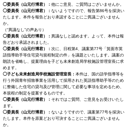
◯委員長（山元行博君）：
他にご意見、ご質問はございませんか。
◯委員長（山元行博君）：
ないようですので、報告第86号を採決い
たします。本件を報告どおり承認することにご異議ございません
か。
（“異議なし”の声あり）
◯委員長（山元行博君）：
異議なしと認めます。よって、本件は報
告どおり承認されました。
◯委員長（山元行博君）：
次に、日程第4、議案第77号「箕面市英
語指導助手等住宅貸与規程制定の件」を議題といたします。議案の
朗読を省略し、提案理由を子ども未来創造局学校施設管理室長に求
めます。
◯子ども未来創造局学校施設管理室長：
本件は、国の語学指導等を
行う外国青年招致事業を活用して採用された英語指導助手等のため
に整備した住宅の貸与及び管理に関して必要な事項を定めるため、
本規程の制定を提案するものです。
◯委員長（山元行博君）：
それではご質問、ご意見をお受けいたし
ます。
◯委員長（山元行博君）：
ないようですので、議案第77号を採決い
たします。本件を原案どおり可決することにご異議ございません
か。