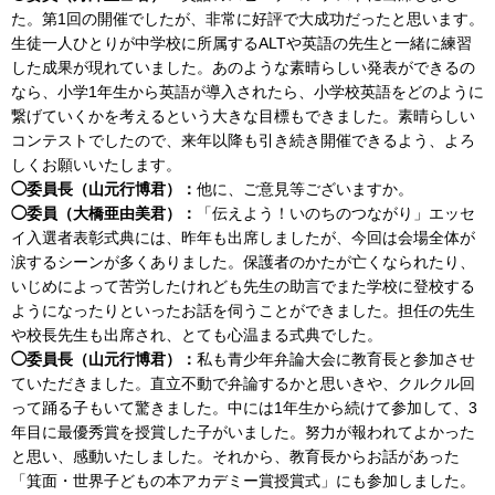
た。第1回の開催でしたが、非常に好評で大成功だったと思います。
生徒一人ひとりが中学校に所属するALTや英語の先生と一緒に練習
した成果が現れていました。あのような素晴らしい発表ができるの
なら、小学1年生から英語が導入されたら、小学校英語をどのように
繋げていくかを考えるという大きな目標もできました。素晴らしい
コンテストでしたので、来年以降も引き続き開催できるよう、よろ
しくお願いいたします。
◯委員長（山元行博君）：
他に、ご意見等ございますか。
◯委員（大橋亜由美君）：
「伝えよう！いのちのつながり」エッセ
イ入選者表彰式典には、昨年も出席しましたが、今回は会場全体が
涙するシーンが多くありました。保護者のかたが亡くなられたり、
いじめによって苦労したけれども先生の助言でまた学校に登校する
ようになったりといったお話を伺うことができました。担任の先生
や校長先生も出席され、とても心温まる式典でした。
◯委員長（山元行博君）：
私も青少年弁論大会に教育長と参加させ
ていただきました。直立不動で弁論するかと思いきや、クルクル回
って踊る子もいて驚きました。中には1年生から続けて参加して、3
年目に最優秀賞を授賞した子がいました。努力が報われてよかった
と思い、感動いたしました。それから、教育長からお話があった
「箕面・世界子どもの本アカデミー賞授賞式」にも参加しました。