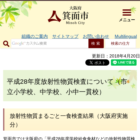
大阪府箕面市 
メニュー
組織のご案内
サイトマップ
お問い合わせ
Multilingual
検索の仕方
更新日：2018年4月20日
平成28年度放射性物質検査について（市
立小学校、中学校、小中一貫校）
放射性物質まるごと一食検査結果（大阪府実施
分）
箕面市では大阪府の「平成28年度学校給食食材などの放射性物質検