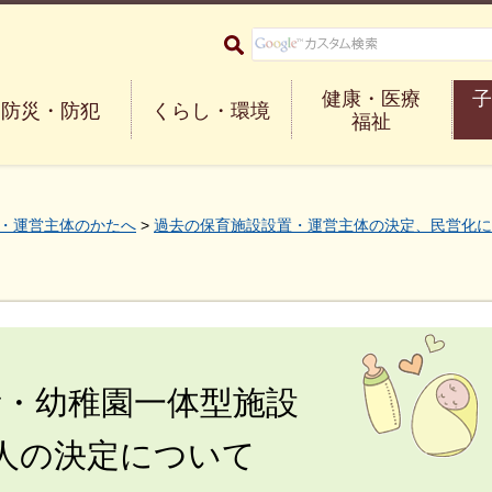
大阪府箕面市 Minoh City
健康・医療
子
防災・防犯
くらし・環境
福祉
・運営主体のかたへ
>
過去の保育施設設置・運営主体の決定、民営化に
所・幼稚園一体型施設
法人の決定について