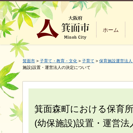
ホーム
箕面市
>
子育て・教育・文化
>
子育て
>
保育施設運営法人
施設)設置・運営法人の決定について
箕面森町における保育
(幼保施設)設置・運営