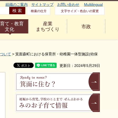
組織のご案内
サイトマップ
お問い合わせ
Multilingual
検索の仕方
文字サイズ・色合いの変更
育て・教育
産業
市政
文化
まちづくり
ついて
> 箕面森町における保育所・幼稚園一体型施設(幼保
更新日：2024年5月29日