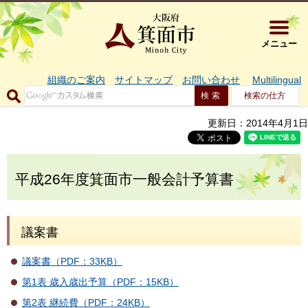
大阪府箕面市 
メニュー
組織のご案内
サイトマップ
お問い合わせ
Multilingual
検索の仕方
更新日：2014年4月1日
平成26年度箕面市一般会計予算書
議案書
議案書（PDF：33KB）
第1表 歳入歳出予算（PDF：15KB）
第2表 継続費（PDF：24KB）